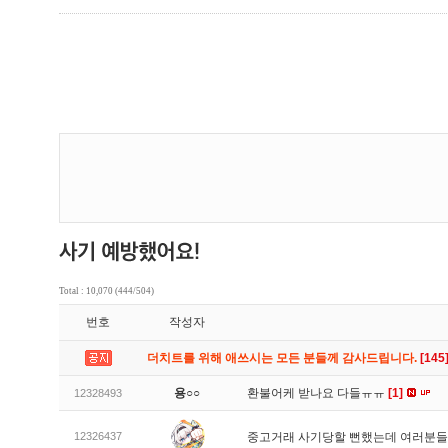
Total : 10,070 (444/504)
번호
작성자
더치트를 위해 애쓰시는 모든 분들께 감사드립니다.
[145
용○○
환불어케 받나요 다들ㅠㅠ
[1]
12328493
12326437
중고거래 사기당할 뻔했는데 여러분들