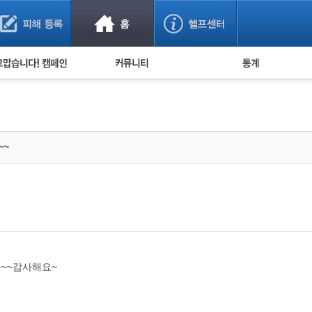
사기 예방했어요!
누적 피해사례 통계
사의 마음 전하기
자유게시판
피해물품명 통계
사기뉴스 브리핑
지역·통신사 통계
사건 사진 자료
은행 일별 피해등록 
~~
사기방지 아이디어
신종사기 주의 정보
전문가 칼럼
금융사기 관련 영상
다~~감사해요~