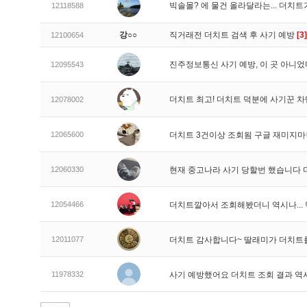
빅솔몰? 에 물건 올라달라는... 더치
12118588
강○○
직거래전 더치트 검색 후 사기 예방
[3]
12100654
진주정보통신 사기 예방, 이 곳 아니었
12095543
더치트 최고! 더치트 덕분에 사기꾼 차
12078002
12065600
더치트 3건이상 조회됨 구글 재미지
12060330
현재 중고나라 사기 당할번 했습니다
12054466
더치트깔아서 조회해봤더니 역시나..
12011077
더치트 감사합니다~ 딸래미가 더치트
11978332
사기 예방했어요 더치트 조회 결과 역