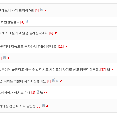
색해보니 사기 전적이 5번
[3]
바로 환불받음요
[4]
피해 사례올리고 원금 돌려받았네요.
[6]
올렸더니 제쪽으로 문자와서 환불해주네요.
[11]
7]
입금해야 풀린다고 하는 수법 더치트 사이트에 사기로 신고 당했더라구요.
[37]
구요. 더치트 덕분에 사기예방했어요
[1]
오페이에서 더치트 안내
[1]
사기의심 팝업 더치트 알림창
[6]