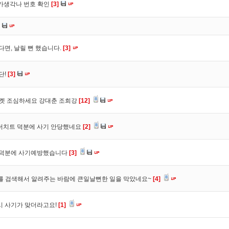
트가생각나 번호 확인
[3]
다면, 날릴 뻔 했습니다.
[3]
단!
[3]
마켓 조심하세요 강대춘 조희강
[12]
 더치트 덕분에 사기 안당했네요
[2]
. 덕분에 사기예방했습니다
[3]
를 검색해서 알려주는 바람에 큰일날뻔한 일을 막았네요~
[4]
시 사기가 맞더라고요!
[1]