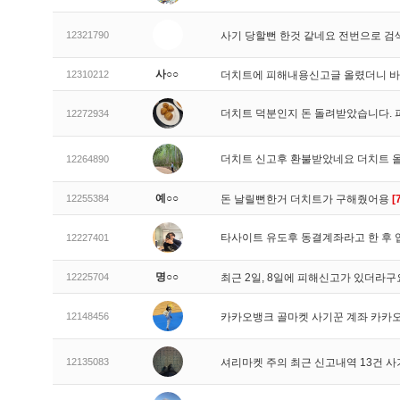
12321790
사기 당할뻔 한것 같네요 전번으로 검
사○○
12310212
더치트에 피해내용신고글 올렸더니 
더치트 덕분인지 돈 돌려받았습니다. 
12272934
더치트 신고후 환불받았네요 더치트 
12264890
예○○
12255384
돈 날릴뻔한거 더치트가 구해줬어용
[
타사이트 유도후 동결계좌라고 한 후 
12227401
명○○
12225704
최근 2일, 8일에 피해신고가 있더라
12148456
카카오뱅크 골마켓 사기꾼 계좌 카카
12135083
셔리마켓 주의 최근 신고내역 13건 