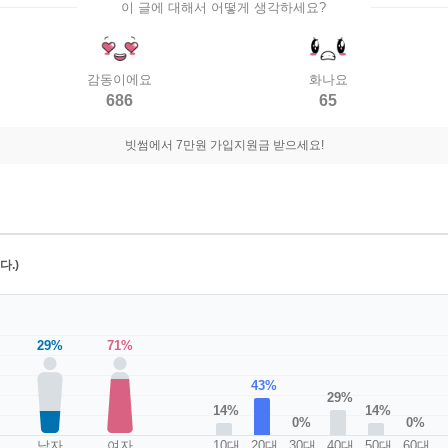
이 글에 대해서 어떻게 생각하세요?
감동이에요
화나요
686
65
빗썸에서 7만원 가입지원금 받으세요!
.)
29%
71%
43%
29%
14%
14%
0%
0%
남자
여자
10대
20대
30대
40대
50대
60대