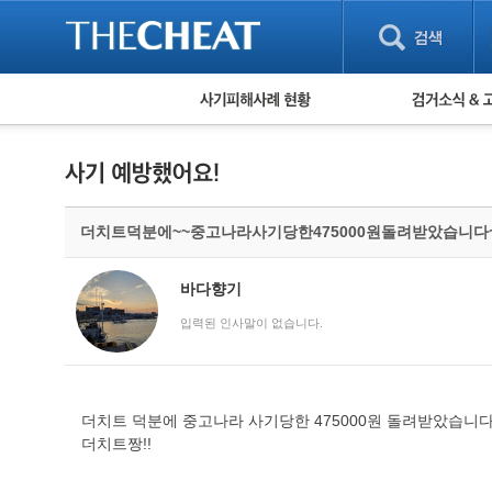
피해사례 현황
검거 소식
직거래 피해사례
고맙습니다! 감
게임 · 비실물 피해사례
스팸 피해사례
암호화폐 피해사례
더치트덕분에~~중고나라사기당한475000원돌려받았습니다
보이스피싱 피해사례
유해사이트 목록
비공개 피해사례
바다향기
워킹홀리데이 피해사례
입력된 인사말이 없습니다.
더치트 덕분에 중고나라 사기당한 475000원 돌려받았습니
더치트짱!!