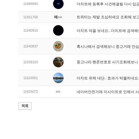
11685690
더치트에 등록후 사건해결됨 다시 
예○○
트위터는 제발 조심하세요 조회해 보고
11651708
11640910
더치트 덕을 보네요...더치트에 검색해
11640837
혹시나해서 검색해보니 중고거래 안
중고나라 핸폰번호로 사기조회해보니
11638103
11626561
더치트 위력 대단.. 효과가 탁월하네요
○○
11625072
네이버안전거래 이사이트로 인해서 