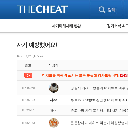
피해사례 현황
검거 소식
직거래 피해사례
고맙습니다! 감
게임 · 비실물 피해사례
스팸 피해사례
암호화폐 피해사례
Total : 10,070 (12/504)
보이스피싱 피해사례
번호
작성자
유해사이트 목록
비공개 피해사례
더치트를 위해 애쓰시는 모든 분들께 감사드립니다.
[145
워킹홀리데이 피해사례
11845268
경찰서 가려고 했는데 더치트로 너무 쉽
사○○
후르츠 sosogod 김인영 더치트에
11836923
대○○
11823951
중고나라 사기 조심하세요! 사기 기록
든든합니다 더치트 덕분에 해결됐습
11782373