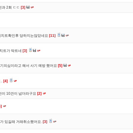
전과 2회 ㄷㄷ
[3]
 더치트확인후 당하지는않았네요
[11]
더치트가 딱트네
[3]
기의심이라고 해서 사기 예방 했어요
[5]
..
[4]
건이 10건이 넘더라구요
[2]
4]
가 있길래 거래취소했어요.
[3]