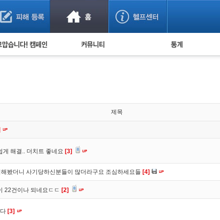
사기 예방했어요!
누적 피해사례 통계
사의 마음 전하기
자유게시판
피해물품명 통계
사기뉴스 브리핑
지역·통신사 통계
사건 사진 자료
은행 일별 피해등록 
사기방지 아이디어
제목
신종사기 주의 정보
]
전문가 칼럼
게 해결.. 더치트 좋네요
[3]
금융사기 관련 영상
 조회해봤더니 사기당하신분들이 많더라구요 조심하세요들
[4]
이 22건이나 되네요ㄷㄷ
[2]
니다
[3]