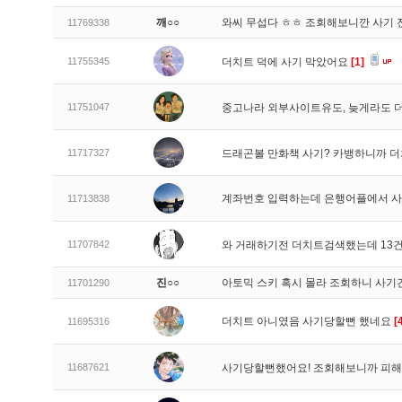
깨○○
와씨 무섭다 ㅎㅎ 조회해보니깐 사기 
11769338
11755345
더치트 덕에 사기 막았어요
[1]
11751047
중고나라 외부사이트유도, 늦게라도
11717327
드래곤볼 만화책 사기? 카뱅하니까 
계좌번호 입력하는데 은행어플에서 사
11713838
11707842
와 거래하기전 더치트검색했는데 13건
진○○
아토믹 스키 혹시 몰라 조회하니 사기
11701290
더치트 아니였음 사기당할뻔 했네요
[
11695316
11687621
사기당할뻔했어요! 조회해보니까 피해