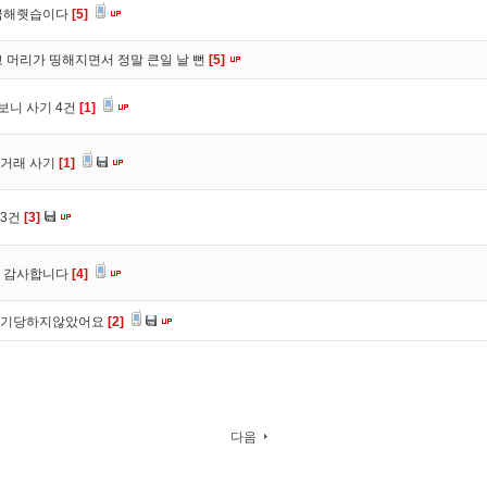
입금해줫습이다
[5]
 머리가 띵해지면서 정말 큰일 날 뻔
[5]
보니 사기 4건
[1]
심거래 사기
[1]
 3건
[3]
. 감사합니다
[4]
사기당하지않았어요
[2]
다음