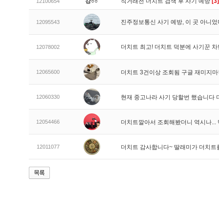
강○○
직거래전 더치트 검색 후 사기 예방
[3]
12100654
진주정보통신 사기 예방, 이 곳 아니었
12095543
더치트 최고! 더치트 덕분에 사기꾼 차
12078002
12065600
더치트 3건이상 조회됨 구글 재미지
12060330
현재 중고나라 사기 당할번 했습니다
12054466
더치트깔아서 조회해봤더니 역시나..
12011077
더치트 감사합니다~ 딸래미가 더치트