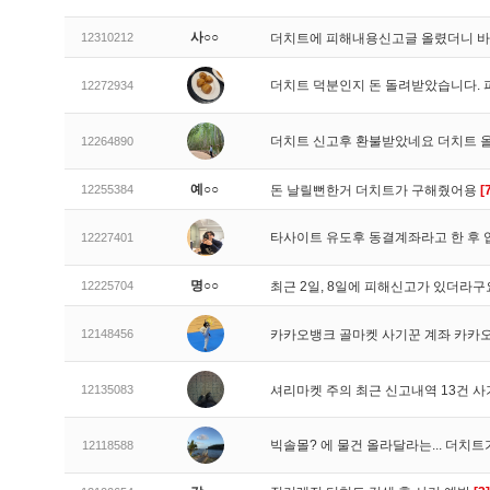
사○○
12310212
더치트에 피해내용신고글 올렸더니 
더치트 덕분인지 돈 돌려받았습니다. 
12272934
더치트 신고후 환불받았네요 더치트 
12264890
예○○
12255384
돈 날릴뻔한거 더치트가 구해줬어용
[
타사이트 유도후 동결계좌라고 한 후 
12227401
명○○
12225704
최근 2일, 8일에 피해신고가 있더라
12148456
카카오뱅크 골마켓 사기꾼 계좌 카카
12135083
셔리마켓 주의 최근 신고내역 13건 
빅솔몰? 에 물건 올라달라는... 더치
12118588