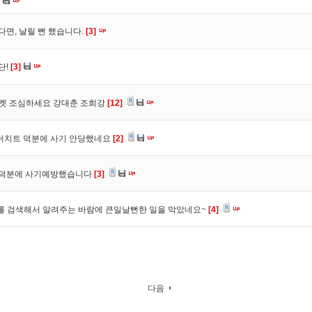
다면, 날릴 뻔 했습니다.
[3]
단!
[3]
마켓 조심하세요 강대춘 조희강
[12]
 더치트 덕분에 사기 안당했네요
[2]
. 덕분에 사기예방했습니다
[3]
를 검색해서 알려주는 바람에 큰일날뻔한 일을 막았네요~
[4]
다음