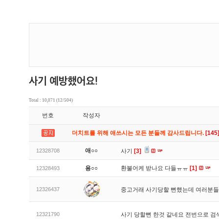
Total : 10,071 (12/504)
번호
작성자
더치트를 위해 애쓰시는 모든 분들께 감사드립니다.
[145
애○○
12328708
사기
[3]
용○○
환불어케 받나요 다들ㅠㅠ
[1]
12328493
12326437
중고거래 사기당할 뻔했는데 여러분들
12321790
사기 당할뻔 한것 같네요 전번으로 검