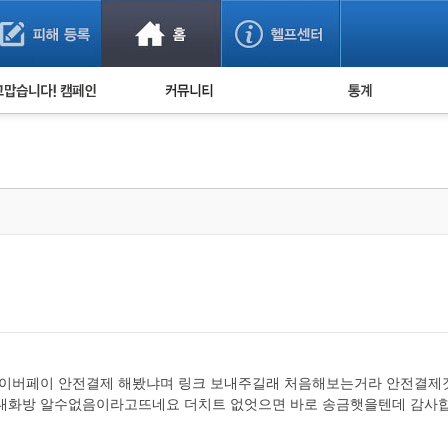
사기 예방했어요!
누적 피해사례 통계
사의 마음 전하기
자유게시판
피해물품명 통계
사기뉴스 브리핑
지역·통신사 통계
사건 사진 자료
은행 일별 피해등록 
사기방지 아이디어
신종사기 주의 정보
전문가 칼럼
금융사기 관련 영상
이버페이 안전결제 해봤냐며 링크 보내주길래 처음해보는거라 안전결제겟
 대화방 알수없음이라고뜨네요 더치트 없엇으면 바로 송금햇을텐데 감사