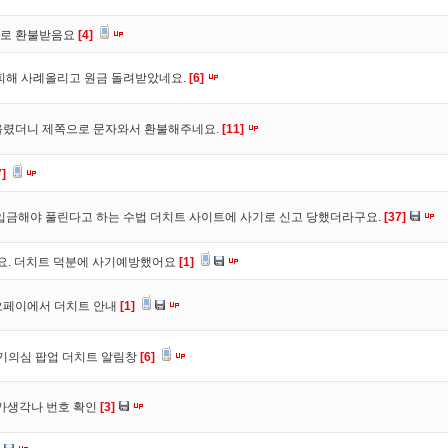
바로 환불받음요
[4]
피해 사례올리고 원금 돌려받았네요.
[6]
올렸더니 제쪽으로 문자와서 환불해주네요.
[11]
7]
입금해야 풀린다고 하는 수법 더치트 사이트에 사기로 신고 당했더라구요.
[37]
구요. 더치트 덕분에 사기예방했어요
[1]
오페이에서 더치트 안내
[1]
사기의심 팝업 더치트 알림창
[6]
트가생각나 번호 확인
[3]