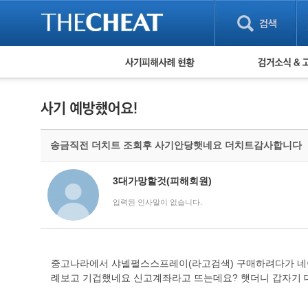
피해사례 현황
검거 소식
직거래 피해사례
고맙습니다! 감
게임 · 비실물 피해사례
스팸 피해사례
암호화폐 피해사례
송금직전 더치트 조회후 사기안당햇네요 더치트감사합니다
보이스피싱 피해사례
유해사이트 목록
비공개 피해사례
3대가망할것(피해회원)
워킹홀리데이 피해사례
입력된 인사말이 없습니다.
중고나라에서 샤넬펄스스프레이(라고검색) 구매하려다가 네
례보고 기겁했네요 신고계좌라고 뜨는데요? 햇더니 갑자기