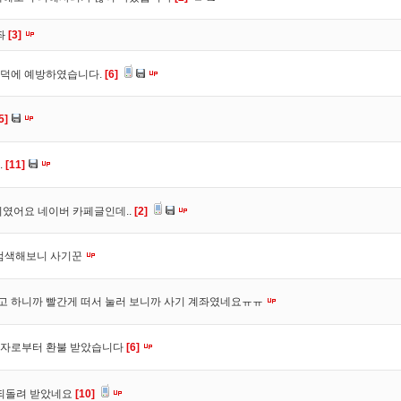
좌
[3]
트덕에 예방하였습니다.
[6]
5]
.
[11]
였어요 네이버 카페글인데..
[2]
 검색해보니 사기꾼
려고 하니까 빨간게 떠서 눌러 보니까 사기 계좌였네요ㅠㅠ
매자로부터 환불 받았습니다
[6]
 되돌려 받았네요
[10]