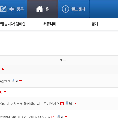
사기 예방했어요!
누적 피해사례 통계
사의 마음 전하기
자유게시판
피해물품명 통계
사기뉴스 브리핑
지역·통신사 통계
사건 사진 자료
은행 일별 피해등록 
사기방지 아이디어
제목
신종사기 주의 정보
]
전문가 칼럼
 4건ㅋㅋ
금융사기 관련 영상
1]
었습니다 더치트로 확인하니 사기꾼이었네요
[7]
색해보니 피해사려가 많이 나왔습니다
[2]