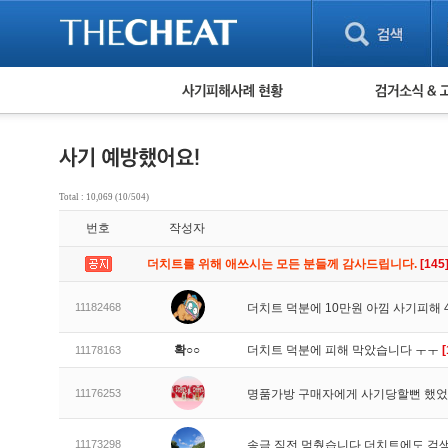
피해사례 현황
검거 소식
직거래 피해사례
고맙습니다! 감
게임 · 비실물 피해사례
스팸 피해사례
암호화폐 피해사례
Total : 10,069 (10/504)
보이스피싱 피해사례
번호
작성자
유해사이트 목록
비공개 피해사례
더치트를 위해 애쓰시는 모든 분들께 감사드립니다.
[145
워킹홀리데이 피해사례
11182468
더치트 덕분에 10만원 아낌 사기피해
확○○
더치트 덕분에 피해 막았습니다 ㅜㅜ
[
11178163
11176253
명품가방 구매자에게 사기당할뻔 했
11173298
송금 직전 멈췄습니다 더치트에도 검