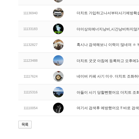
더치트 가입하고나서부터사기예방확
11136940
11133183
더이상의에너지낭비,시간낭비하지않게
혹시나 검색해보니 이력이 많네여 ㅎ 
11132827
11123488
더치트 굿굿 아침에 등록하고 오후에1
네이버 카페 사기 미수. 더치트 조화
11117624
11115316
아들이 사기 당할뻔했어요 더치트 조
여기서 검색후 예방했어요 !! 바로 
11110054