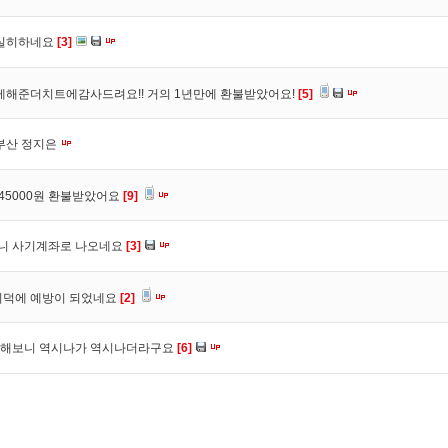
실히하네요
[3]
해준더치트에감사드려요!! 거의 1년만에 환불받았어요!
[5]
부산 정지은
45000원 환불받았어요
[9]
허니 사기계좌로 나오네요
[3]
회덕에 예방이 되었네요
[2]
검색해보니 역시나가 역시나더라구요
[6]