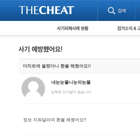
피해사례 현황
검거 소식
직거래 피해사례
고맙습니다! 감
게임 · 비실물 피해사례
스팸 피해사례
암호화폐 피해사례
더치트에 올렸더니 환불 해줬어요!!
보이스피싱 피해사례
유해사이트 목록
비공개 피해사례
내눈눈물니눈피눈물
워킹홀리데이 피해사례
입력된 인사말이 없습니다.
정보 지워달라며 환불 해줬어요!!