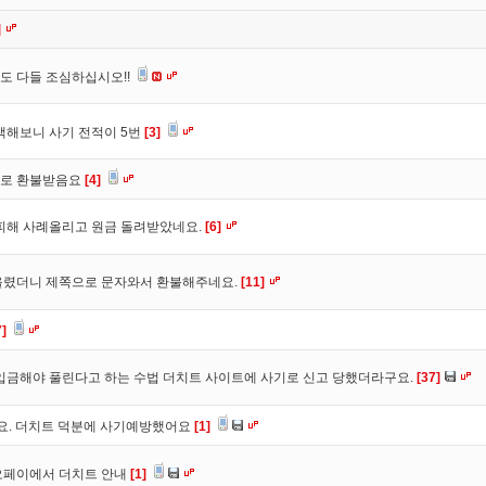
]
도 다들 조심하십시오!!
색해보니 사기 전적이 5번
[3]
바로 환불받음요
[4]
피해 사례올리고 원금 돌려받았네요.
[6]
올렸더니 제쪽으로 문자와서 환불해주네요.
[11]
7]
입금해야 풀린다고 하는 수법 더치트 사이트에 사기로 신고 당했더라구요.
[37]
구요. 더치트 덕분에 사기예방했어요
[1]
오페이에서 더치트 안내
[1]