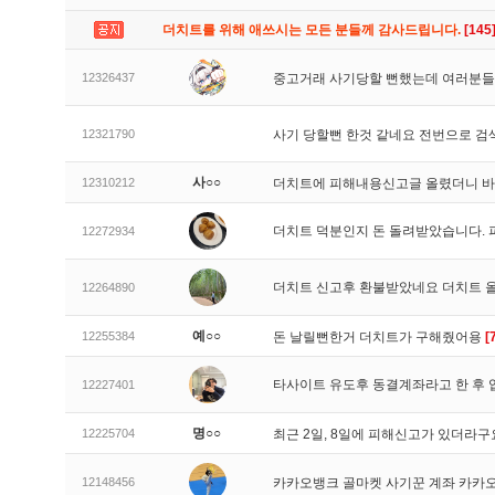
더치트를 위해 애쓰시는 모든 분들께 감사드립니다.
[145
12326437
중고거래 사기당할 뻔했는데 여러분들
12321790
사기 당할뻔 한것 같네요 전번으로 검
사○○
12310212
더치트에 피해내용신고글 올렸더니 
더치트 덕분인지 돈 돌려받았습니다. 
12272934
더치트 신고후 환불받았네요 더치트 
12264890
예○○
12255384
돈 날릴뻔한거 더치트가 구해줬어용
[
타사이트 유도후 동결계좌라고 한 후 
12227401
명○○
12225704
최근 2일, 8일에 피해신고가 있더라
12148456
카카오뱅크 골마켓 사기꾼 계좌 카카