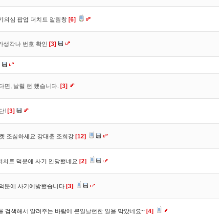
사기의심 팝업 더치트 알림창
[6]
트가생각나 번호 확인
[3]
다면, 날릴 뻔 했습니다.
[3]
단!
[3]
마켓 조심하세요 강대춘 조희강
[12]
 더치트 덕분에 사기 안당했네요
[2]
. 덕분에 사기예방했습니다
[3]
를 검색해서 알려주는 바람에 큰일날뻔한 일을 막았네요~
[4]