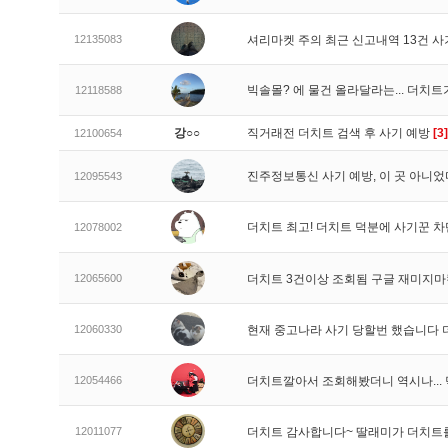
12135083
셔리마켓 주의 최근 신고내역 13건 
빅솔몰? 에 물건 올라달라는... 더치
12118588
강○○
직거래전 더치트 검색 후 사기 예방
[3]
12100654
진주정보통신 사기 예방, 이 곳 아니었
12095543
더치트 최고! 더치트 덕분에 사기꾼 차
12078002
12065600
더치트 3건이상 조회됨 구글 재미지
12060330
현재 중고나라 사기 당할번 했습니다
12054466
더치트깔아서 조회해봤더니 역시나..
12011077
더치트 감사합니다~ 딸래미가 더치트