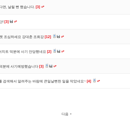
다면, 날릴 뻔 했습니다.
[3]
단!
[3]
마켓 조심하세요 강대춘 조희강
[12]
 더치트 덕분에 사기 안당했네요
[2]
. 덕분에 사기예방했습니다
[3]
를 검색해서 알려주는 바람에 큰일날뻔한 일을 막았네요~
[4]
다음