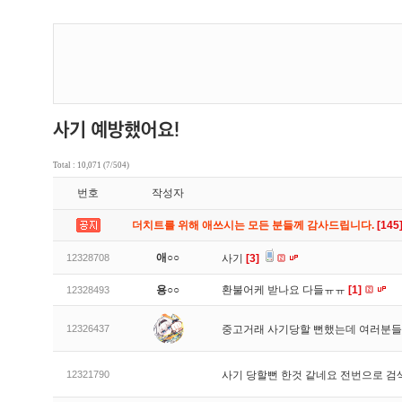
Total : 10,071 (7/504)
번호
작성자
더치트를 위해 애쓰시는 모든 분들께 감사드립니다.
[145
애○○
12328708
사기
[3]
용○○
환불어케 받나요 다들ㅠㅠ
[1]
12328493
12326437
중고거래 사기당할 뻔했는데 여러분들
12321790
사기 당할뻔 한것 같네요 전번으로 검