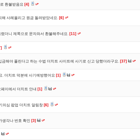
바로 환불받음요
[4]
피해 사례올리고 원금 돌려받았네요.
[6]
올렸더니 제쪽으로 문자와서 환불해주네요.
[11]
7]
입금해야 풀린다고 하는 수법 더치트 사이트에 사기로 신고 당했더라구요.
[37]
구요. 더치트 덕분에 사기예방했어요
[1]
오페이에서 더치트 안내
[1]
사기의심 팝업 더치트 알림창
[6]
트가생각나 번호 확인
[3]