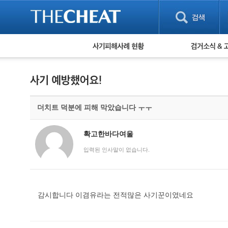
피해사례 현황
검거 소식
직거래 피해사례
고맙습니다! 감
게임 · 비실물 피해사례
스팸 피해사례
암호화폐 피해사례
더치트 덕분에 피해 막았습니다 ㅜㅜ
보이스피싱 피해사례
유해사이트 목록
비공개 피해사례
확고한바다여울
워킹홀리데이 피해사례
입력된 인사말이 없습니다.
감시합니다 이겸유라는 전적많은 사기꾼이였네요