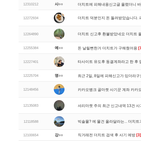
사○○
12310212
더치트에 피해내용신고글 올렸더니 
더치트 덕분인지 돈 돌려받았습니다. 
12272934
더치트 신고후 환불받았네요 더치트 
12264890
예○○
12255384
돈 날릴뻔한거 더치트가 구해줬어용
[
타사이트 유도후 동결계좌라고 한 후 
12227401
명○○
12225704
최근 2일, 8일에 피해신고가 있더라
12148456
카카오뱅크 골마켓 사기꾼 계좌 카카
12135083
셔리마켓 주의 최근 신고내역 13건 
빅솔몰? 에 물건 올라달라는... 더치
12118588
강○○
직거래전 더치트 검색 후 사기 예방
[3]
12100654