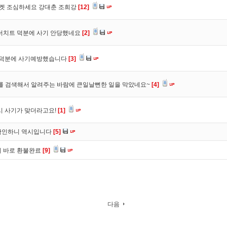
마켓 조심하세요 강대춘 조희강
[12]
 더치트 덕분에 사기 안당했네요
[2]
. 덕분에 사기예방했습니다
[3]
를 검색해서 알려주는 바람에 큰일날뻔한 일을 막았네요~
[4]
시 사기가 맞더라고요!
[1]
확인하니 역시입니다
[5]
니 바로 환불완료
[9]
다음