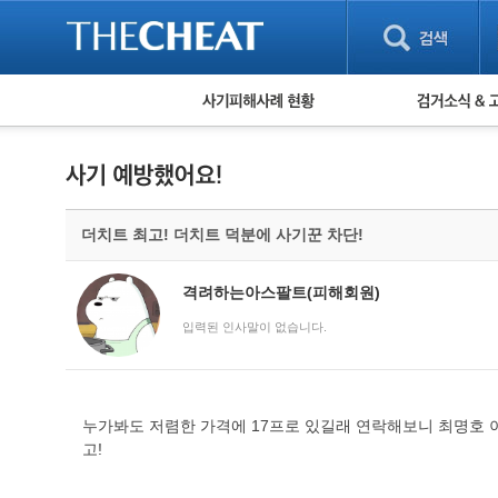
피해사례 현황
검거 소식
직거래 피해사례
고맙습니다! 감
게임 · 비실물 피해사례
스팸 피해사례
암호화폐 피해사례
더치트 최고! 더치트 덕분에 사기꾼 차단!
보이스피싱 피해사례
유해사이트 목록
비공개 피해사례
격려하는아스팔트(피해회원)
워킹홀리데이 피해사례
입력된 인사말이 없습니다.
누가봐도 저렴한 가격에 17프로 있길래 연락해보니 최명호 
고!