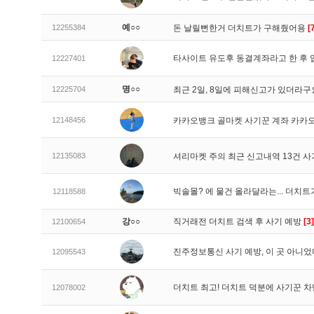
예○○
12255384
돈 날릴뻔한거 더치트가 구해줬어용
[
타사이트 유도후 동결계좌라고 한 후 
12227401
명○○
12225704
최근 2일, 8일에 피해신고가 있더라
12148456
카카오뱅크 골마켓 사기꾼 계좌 카카
12135083
셔리마켓 주의 최근 신고내역 13건 
빅솔몰? 에 물건 올라달라는... 더치
12118588
강○○
직거래전 더치트 검색 후 사기 예방
[3]
12100654
진주정보통신 사기 예방, 이 곳 아니었
12095543
더치트 최고! 더치트 덕분에 사기꾼 차
12078002