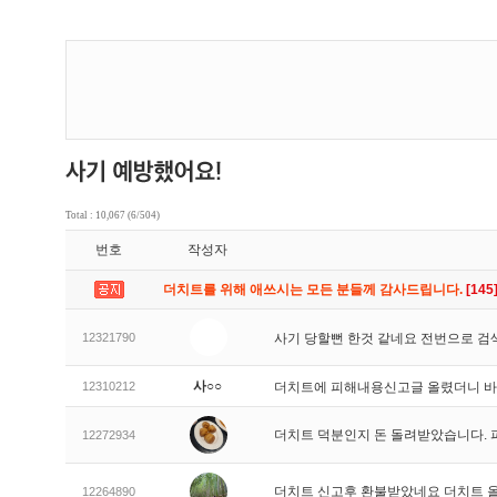
Total : 10,067 (6/504)
번호
작성자
더치트를 위해 애쓰시는 모든 분들께 감사드립니다.
[145
12321790
사기 당할뻔 한것 같네요 전번으로 검
사○○
12310212
더치트에 피해내용신고글 올렸더니 
더치트 덕분인지 돈 돌려받았습니다. 
12272934
더치트 신고후 환불받았네요 더치트 
12264890