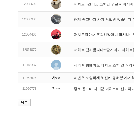
12065600
더치트 3건이상 조회됨 구글 재미지
12060330
현재 중고나라 사기 당할번 했습니다
12054466
더치트깔아서 조회해봤더니 역시나..
12011077
더치트 감사합니다~ 딸래미가 더치트
11978332
사기 예방했어요 더치트 조회 결과 역
사○○
이번호 조심하세요 전에 당해봤어서 
11952526
전○○
11920775
종로 골드바 사기꾼 더치트에 신고하