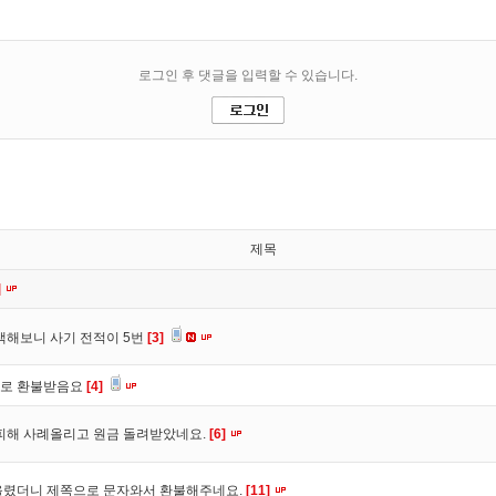
제목
]
색해보니 사기 전적이 5번
[3]
바로 환불받음요
[4]
피해 사례올리고 원금 돌려받았네요.
[6]
올렸더니 제쪽으로 문자와서 환불해주네요.
[11]