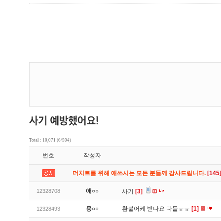
Total : 10,071 (6/504)
번호
작성자
더치트를 위해 애쓰시는 모든 분들께 감사드립니다.
[145
애○○
12328708
사기
[3]
용○○
환불어케 받나요 다들ㅠㅠ
[1]
12328493