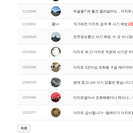
빅솔몰? 에 물건 올라달라는... 더치
12118588
강○○
직거래전 더치트 검색 후 사기 예방
[3]
12100654
진주정보통신 사기 예방, 이 곳 아니었
12095543
더치트 최고! 더치트 덕분에 사기꾼 차
12078002
12065600
더치트 3건이상 조회됨 구글 재미지
12060330
현재 중고나라 사기 당할번 했습니다
12054466
더치트깔아서 조회해봤더니 역시나..
12011077
더치트 감사합니다~ 딸래미가 더치트