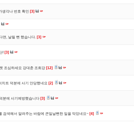
트가생각나 번호 확인
[3]
다면, 날릴 뻔 했습니다.
[3]
단!
[3]
마켓 조심하세요 강대춘 조희강
[12]
 더치트 덕분에 사기 안당했네요
[2]
. 덕분에 사기예방했습니다
[3]
를 검색해서 알려주는 바람에 큰일날뻔한 일을 막았네요~
[4]