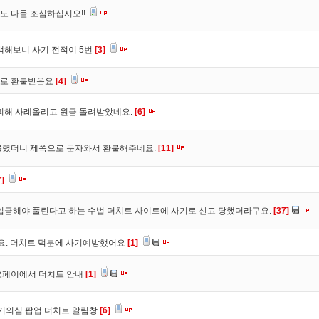
도 다들 조심하십시오!!
색해보니 사기 전적이 5번
[3]
바로 환불받음요
[4]
피해 사례올리고 원금 돌려받았네요.
[6]
올렸더니 제쪽으로 문자와서 환불해주네요.
[11]
7]
입금해야 풀린다고 하는 수법 더치트 사이트에 사기로 신고 당했더라구요.
[37]
구요. 더치트 덕분에 사기예방했어요
[1]
오페이에서 더치트 안내
[1]
사기의심 팝업 더치트 알림창
[6]