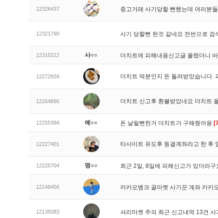
12326437
중고거래 사기당할 뻔했는데 여러분들
12321790
사기 당할뻔 한것 같네요 전번으로 검
사○○
12310212
더치트에 피해내용신고글 올렸더니 
더치트 덕분인지 돈 돌려받았습니다. 
12272934
더치트 신고후 환불받았네요 더치트 
12264890
예○○
12255384
돈 날릴뻔한거 더치트가 구해줬어용
[
타사이트 유도후 동결계좌라고 한 후 
12227401
명○○
12225704
최근 2일, 8일에 피해신고가 있더라
12148456
카카오뱅크 골마켓 사기꾼 계좌 카카
12135083
셔리마켓 주의 최근 신고내역 13건 