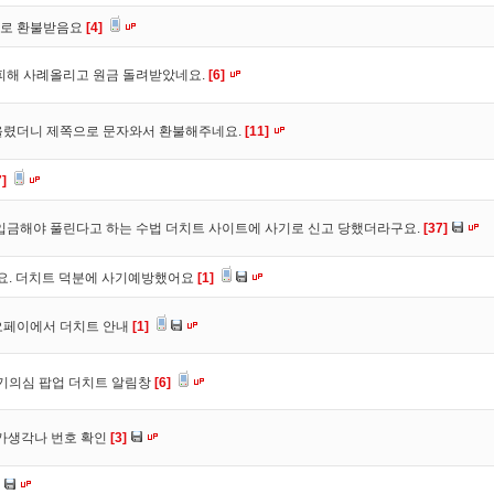
바로 환불받음요
[4]
피해 사례올리고 원금 돌려받았네요.
[6]
올렸더니 제쪽으로 문자와서 환불해주네요.
[11]
7]
입금해야 풀린다고 하는 수법 더치트 사이트에 사기로 신고 당했더라구요.
[37]
구요. 더치트 덕분에 사기예방했어요
[1]
오페이에서 더치트 안내
[1]
사기의심 팝업 더치트 알림창
[6]
트가생각나 번호 확인
[3]