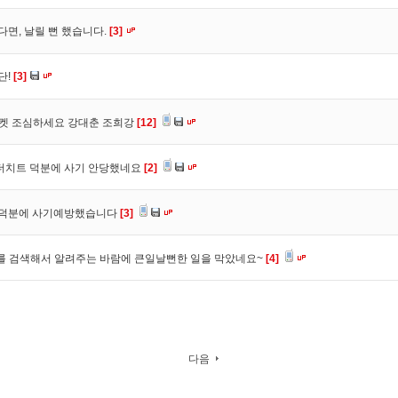
다면, 날릴 뻔 했습니다.
[3]
단!
[3]
마켓 조심하세요 강대춘 조희강
[12]
 더치트 덕분에 사기 안당했네요
[2]
. 덕분에 사기예방했습니다
[3]
를 검색해서 알려주는 바람에 큰일날뻔한 일을 막았네요~
[4]
다음