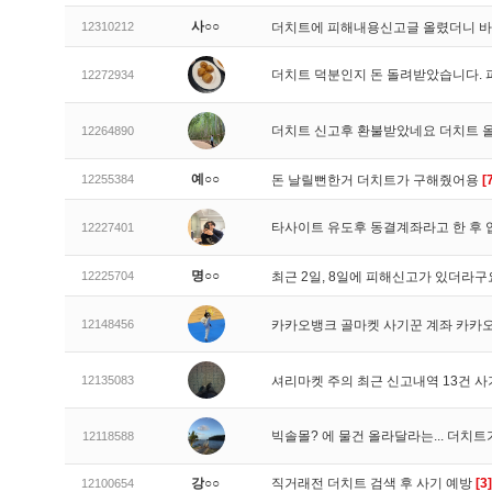
사○○
12310212
더치트에 피해내용신고글 올렸더니 
더치트 덕분인지 돈 돌려받았습니다. 
12272934
더치트 신고후 환불받았네요 더치트 
12264890
예○○
12255384
돈 날릴뻔한거 더치트가 구해줬어용
[
타사이트 유도후 동결계좌라고 한 후 
12227401
명○○
12225704
최근 2일, 8일에 피해신고가 있더라
12148456
카카오뱅크 골마켓 사기꾼 계좌 카카
12135083
셔리마켓 주의 최근 신고내역 13건 
빅솔몰? 에 물건 올라달라는... 더치
12118588
강○○
직거래전 더치트 검색 후 사기 예방
[3]
12100654