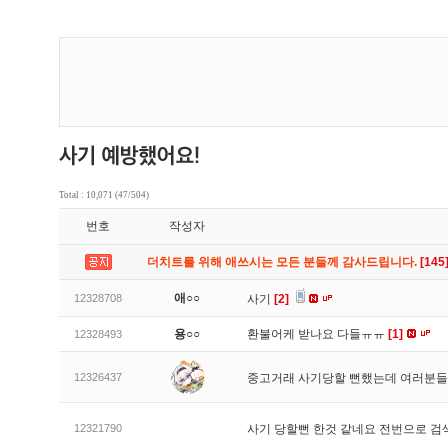
Total : 10,071 (47/504)
번호
작성자
더치트를 위해 애쓰시는 모든 분들께 감사드립니다.
[145
애○○
12328708
사기
[2]
용○○
환불어케 받나요 다들ㅠㅠ
[1]
12328493
12326437
중고거래 사기당할 뻔했는데 여러분들
12321790
사기 당할뻔 한것 같네요 전번으로 검