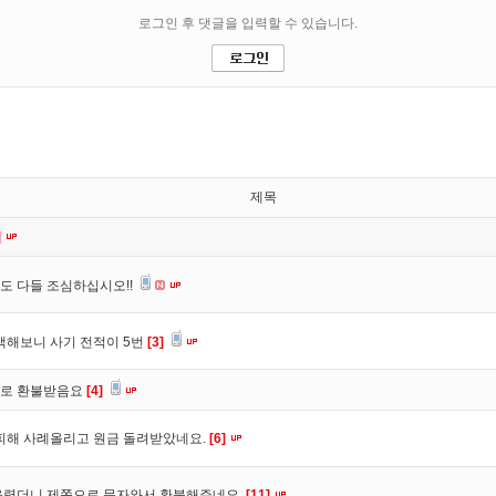
제목
]
도 다들 조심하십시오!!
색해보니 사기 전적이 5번
[3]
바로 환불받음요
[4]
피해 사례올리고 원금 돌려받았네요.
[6]
올렸더니 제쪽으로 문자와서 환불해주네요.
[11]