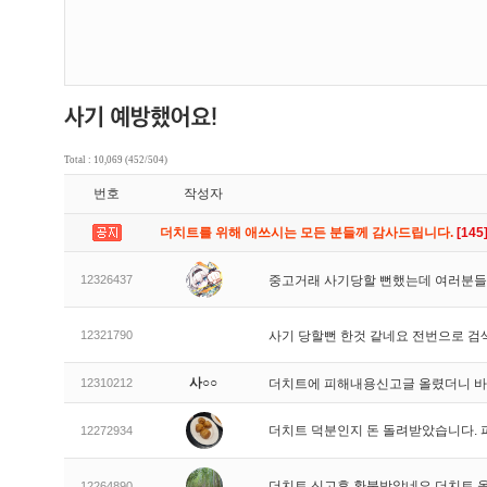
Total : 10,069 (452/504)
번호
작성자
더치트를 위해 애쓰시는 모든 분들께 감사드립니다.
[145
12326437
중고거래 사기당할 뻔했는데 여러분들
12321790
사기 당할뻔 한것 같네요 전번으로 검
사○○
12310212
더치트에 피해내용신고글 올렸더니 
더치트 덕분인지 돈 돌려받았습니다. 
12272934
더치트 신고후 환불받았네요 더치트 
12264890