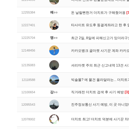
예○○
12255384
돈 날릴뻔한거 더치트가 구해줬어용
[
타사이트 유도후 동결계좌라고 한 후 
12227401
명○○
12225704
최근 2일, 8일에 피해신고가 있더라
12148456
카카오뱅크 골마켓 사기꾼 계좌 카카
12135083
셔리마켓 주의 최근 신고내역 13건 
빅솔몰? 에 물건 올라달라는... 더치
12118588
강○○
직거래전 더치트 검색 후 사기 예방
[3]
12100654
진주정보통신 사기 예방, 이 곳 아니었
12095543
더치트 최고! 더치트 덕분에 사기꾼 차
12078002