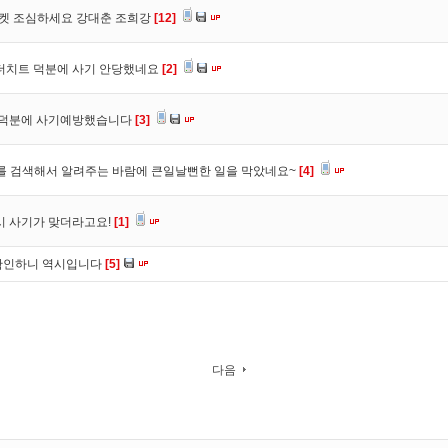
마켓 조심하세요 강대춘 조희강
[12]
 더치트 덕분에 사기 안당했네요
[2]
. 덕분에 사기예방했습니다
[3]
를 검색해서 알려주는 바람에 큰일날뻔한 일을 막았네요~
[4]
시 사기가 맞더라고요!
[1]
확인하니 역시입니다
[5]
다음