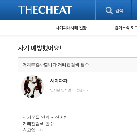
피해사례 현황
검거 소식
직거래 피해사례
고맙습니다! 감
게임 · 비실물 피해사례
스팸 피해사례
암호화폐 피해사례
더치트감사합니다 거래전검색 필수
보이스피싱 피해사례
유해사이트 목록
비공개 피해사례
서이파파
워킹홀리데이 피해사례
입력된 인사말이 없습니다.
사기꾼들 연락 사전예방
거래전검색 필수
최고입니다