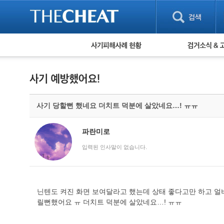
피해사례 현황
검거 소식
직거래 피해사례
고맙습니다! 감
게임 · 비실물 피해사례
스팸 피해사례
암호화폐 피해사례
사기 당할뻔 했네요 더치트 덕분에 살았네요…! ㅠㅠ
보이스피싱 피해사례
유해사이트 목록
비공개 피해사례
파란미로
워킹홀리데이 피해사례
입력된 인사말이 없습니다.
닌텐도 켜진 화면 보여달라고 했는데 상태 좋다고만 하고 얼
릴뻔했어요 ㅠ 더치트 덕분에 살았네요…! ㅠㅠ