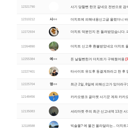
12321790
사기 당할뻔 한것 같네요 전번으로 검
사○○
12310212
더치트에 피해내용신고글 올렸더니 
더치트 덕분인지 돈 돌려받았습니다. 
12272934
더치트 신고후 환불받았네요 더치트 
12264890
예○○
12255384
돈 날릴뻔한거 더치트가 구해줬어용
[
타사이트 유도후 동결계좌라고 한 후 
12227401
명○○
12225704
최근 2일, 8일에 피해신고가 있더라
12148456
카카오뱅크 골마켓 사기꾼 계좌 카카
12135083
셔리마켓 주의 최근 신고내역 13건 
빅솔몰? 에 물건 올라달라는... 더치
12118588