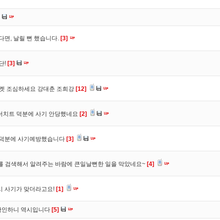
다면, 날릴 뻔 했습니다.
[3]
단!
[3]
마켓 조심하세요 강대춘 조희강
[12]
 더치트 덕분에 사기 안당했네요
[2]
. 덕분에 사기예방했습니다
[3]
를 검색해서 알려주는 바람에 큰일날뻔한 일을 막았네요~
[4]
시 사기가 맞더라고요!
[1]
확인하니 역시입니다
[5]