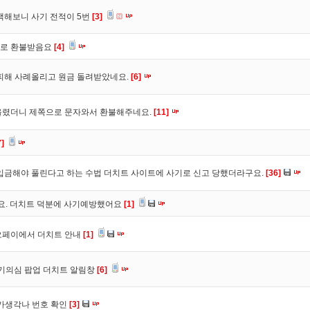
색해보니 사기 전적이 5번
[3]
바로 환불받음요
[4]
피해 사례올리고 원금 돌려받았네요.
[6]
올렸더니 제쪽으로 문자와서 환불해주네요.
[11]
7]
입금해야 풀린다고 하는 수법 더치트 사이트에 사기로 신고 당했더라구요.
[36]
구요. 더치트 덕분에 사기예방했어요
[1]
오페이에서 더치트 안내
[1]
사기의심 팝업 더치트 알림창
[6]
트가생각나 번호 확인
[3]