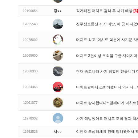
강○○
직거래전 더치트 검색 후 사기 예방
[3]
12100654
진주정보통신 사기 예방, 이 곳 아니었
12095543
더치트 최고! 더치트 덕분에 사기꾼 차
12078002
12065600
더치트 3건이상 조회됨 구글 재미지
12060330
현재 중고나라 사기 당할번 했습니다
12054466
더치트깔아서 조회해봤더니 역시나..
12011077
더치트 감사합니다~ 딸래미가 더치트
11978332
사기 예방했어요 더치트 조회 결과 역
사○○
이번호 조심하세요 전에 당해봤어서 
11952526