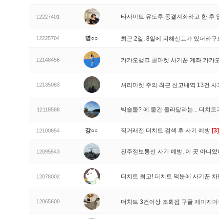
타사이트 유도후 동결계좌라고 한 후 
12227401
명○○
12225704
최근 2일, 8일에 피해신고가 있더라
12148456
카카오뱅크 골마켓 사기꾼 계좌 카카
12135083
셔리마켓 주의 최근 신고내역 13건 
빅솔몰? 에 물건 올라달라는... 더치
12118588
강○○
직거래전 더치트 검색 후 사기 예방
[3]
12100654
진주정보통신 사기 예방, 이 곳 아니었
12095543
더치트 최고! 더치트 덕분에 사기꾼 차
12078002
12065600
더치트 3건이상 조회됨 구글 재미지