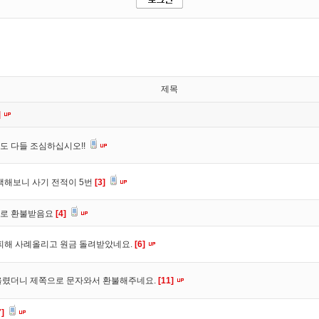
제목
]
도 다들 조심하십시오!!
색해보니 사기 전적이 5번
[3]
바로 환불받음요
[4]
피해 사례올리고 원금 돌려받았네요.
[6]
올렸더니 제쪽으로 문자와서 환불해주네요.
[11]
7]