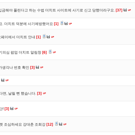
입금해야 풀린다고 하는 수법 더치트 사이트에 사기로 신고 당했더라구요.
[37]
구요. 더치트 덕분에 사기예방했어요
[1]
오페이에서 더치트 안내
[1]
사기의심 팝업 더치트 알림창
[6]
트가생각나 번호 확인
[3]
다면, 날릴 뻔 했습니다.
[3]
단!
[3]
마켓 조심하세요 강대춘 조희강
[12]