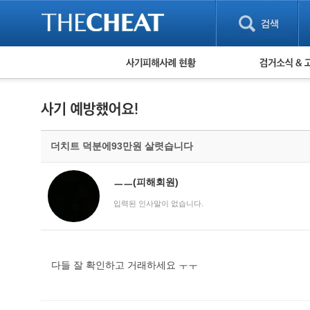
피해사례 현황
검거 소식
직거래 피해사례
고맙습니다! 감
게임 · 비실물 피해사례
스팸 피해사례
암호화폐 피해사례
더치트 덕분에93만원 살렷습니다
보이스피싱 피해사례
유해사이트 목록
비공개 피해사례
ㅡㅡ(피해회원)
워킹홀리데이 피해사례
입력된 인사말이 없습니다.
다들 잘 확인하고 거래하세요 ㅜㅜ