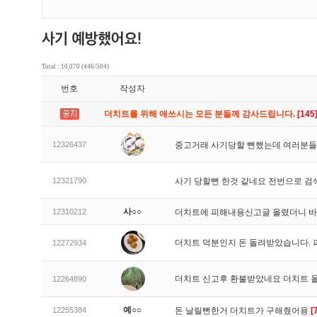
Total : 10,070 (446/504)
번호
작성자
더치트를 위해 애쓰시는 모든 분들께 감사드립니다.
[145
12326437
중고거래 사기당할 뻔했는데 여러분들
12321790
사기 당할뻔 한것 같네요 전번으로 검
사○○
12310212
더치트에 피해내용신고글 올렸더니 
더치트 덕분인지 돈 돌려받았습니다. 
12272934
더치트 신고후 환불받았네요 더치트 
12264890
예○○
12255384
돈 날릴뻔한거 더치트가 구해줬어용
[