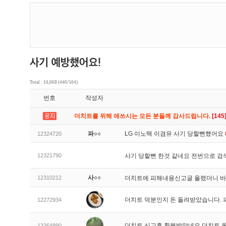
Total : 10,068 (440/504)
번호
작성자
더치트를 위해 애쓰시는 모든 분들께 감사드립니다.
[145
파○○
LG 이노텍 이겸유 사기 당할뻔했어요
12324720
12321790
사기 당할뻔 한것 같네요 전번으로 검
사○○
12310212
더치트에 피해내용신고글 올렸더니 
더치트 덕분인지 돈 돌려받았습니다. 
12272934
더치트 신고후 환불받았네요 더치트 
12264890