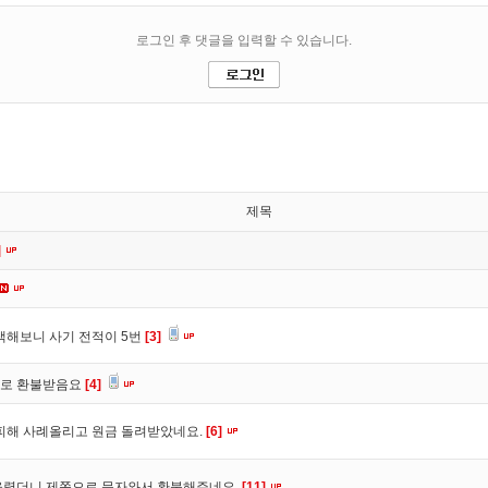
제목
]
색해보니 사기 전적이 5번
[3]
바로 환불받음요
[4]
피해 사례올리고 원금 돌려받았네요.
[6]
올렸더니 제쪽으로 문자와서 환불해주네요.
[11]