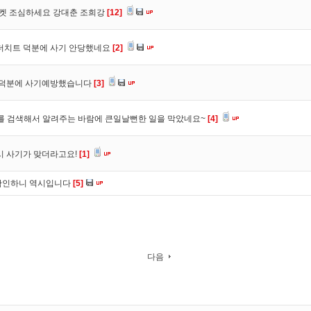
마켓 조심하세요 강대춘 조희강
[12]
 더치트 덕분에 사기 안당했네요
[2]
. 덕분에 사기예방했습니다
[3]
를 검색해서 알려주는 바람에 큰일날뻔한 일을 막았네요~
[4]
시 사기가 맞더라고요!
[1]
확인하니 역시입니다
[5]
다음