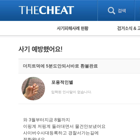
피해사례 현황
검거 소식
직거래 피해사례
고맙습니다! 감
게임 · 비실물 피해사례
스팸 피해사례
암호화폐 피해사례
더치트덕에 5분도안되서바로 환불완료
보이스피싱 피해사례
유해사이트 목록
비공개 피해사례
포용적인별
워킹홀리데이 피해사례
입력된 인사말이 없습니다.
와 3월부터지금 8월까지
이핑계 저핑계 둘러대면서 물건안보냈어요
사이버수사대등록하고 경찰서가는길에
전화왔네요