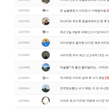
예○○
12255384
돈 날릴뻔한거 더치트가 구해줬어용
[
타사이트 유도후 동결계좌라고 한 후 
12227401
명○○
12225704
최근 2일, 8일에 피해신고가 있더라
12148456
카카오뱅크 골마켓 사기꾼 계좌 카카
12135083
셔리마켓 주의 최근 신고내역 13건 
빅솔몰? 에 물건 올라달라는... 더치
12118588
강○○
직거래전 더치트 검색 후 사기 예방
[3]
12100654
진주정보통신 사기 예방, 이 곳 아니었
12095543
더치트 최고! 더치트 덕분에 사기꾼 차
12078002