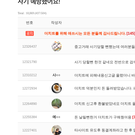
Total : 10,069 (437/504)
번호
작성자
더치트를 위해 애쓰시는 모든 분들께 감사드립니다.
[145
12326437
중고거래 사기당할 뻔했는데 여러분들
12321790
사기 당할뻔 한것 같네요 전번으로 검
사○○
12310212
더치트에 피해내용신고글 올렸더니 
더치트 덕분인지 돈 돌려받았습니다. 
12272934
더치트 신고후 환불받았네요 더치트 
12264890
예○○
12255384
돈 날릴뻔한거 더치트가 구해줬어용
[
타사이트 유도후 동결계좌라고 한 후 
12227401