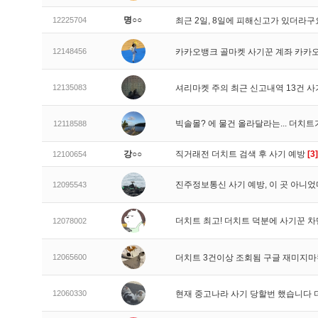
명○○
12225704
최근 2일, 8일에 피해신고가 있더라
12148456
카카오뱅크 골마켓 사기꾼 계좌 카카
12135083
셔리마켓 주의 최근 신고내역 13건 
빅솔몰? 에 물건 올라달라는... 더치
12118588
강○○
직거래전 더치트 검색 후 사기 예방
[3]
12100654
진주정보통신 사기 예방, 이 곳 아니었
12095543
더치트 최고! 더치트 덕분에 사기꾼 차
12078002
12065600
더치트 3건이상 조회됨 구글 재미지
12060330
현재 중고나라 사기 당할번 했습니다