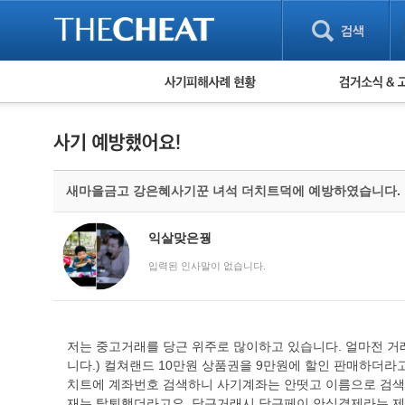
피해사례 현황
검거 소식
직거래 피해사례
고맙습니다! 감
게임 · 비실물 피해사례
스팸 피해사례
암호화폐 피해사례
새마을금고 강은혜사기꾼 녀석 더치트덕에 예방하였습니다.
보이스피싱 피해사례
유해사이트 목록
비공개 피해사례
익살맞은꿩
워킹홀리데이 피해사례
입력된 인사말이 없습니다.
저는 중고거래를 당근 위주로 많이하고 있습니다. 얼마전 거래
니다.) 컬쳐랜드 10만원 상품권을 9만원에 할인 판매하더
치트에 계좌번호 검색하니 사기계좌는 안떳고 이름으로 검색하
재는 탈퇴했더라고요. 당근거래시 당근페이 안심결제라는 제