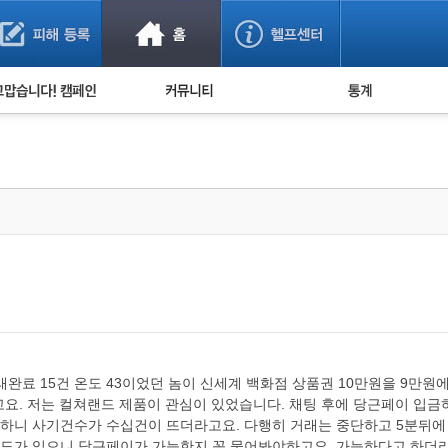
사기 예방했어요!
누적 피해사례 통계
사의 마음 전하기
자유게시판
피해물품명 통계
사기뉴스 브리핑
지역·통신사 통계
사건 사진 자료
은행 일별 피해등록 
사기방지 아이디어
신종사기 주의 정보
전문가 칼럼
금융사기 관련 영상
완료 15건 온도 43이었던 놈이 신세계 백화점 상품권 10만원을 9만원
라고요. 저는 컬쳐랜드 제품이 관심이 있었습니다. 채팅 후에 당근페이 입
니 사기건수가 수십건이 뜨더라고요. 다행히 거래는 중단하고 5분뒤에 
도가 있으니 당근페이가 가능한지 꼭 물어봐야하고요. 가능하다고 하더라