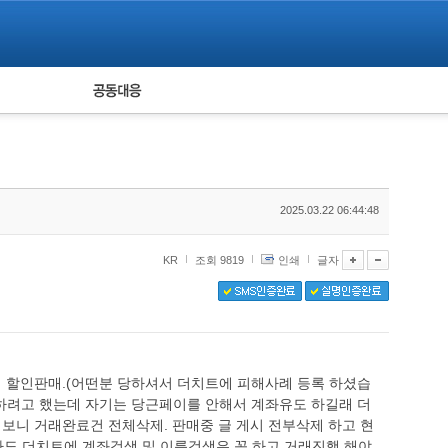
피해자 공동대응
통계
2025.03.22 06:44:48
KR
조회 9819
인쇄
글자
에 할인판매.(어떤분 당하셔서 더치트에 피해사례 등록 하셨습
금하려고 했는데 자기는 당근페이를 안해서 계좌유도 하길래 더
보니 거래완료건 전체삭제. 판매중 글 게시 전부삭제 하고 현
도 더치트에 계좌검색 및 이름검색은 꼭 하고 거래진행 해야