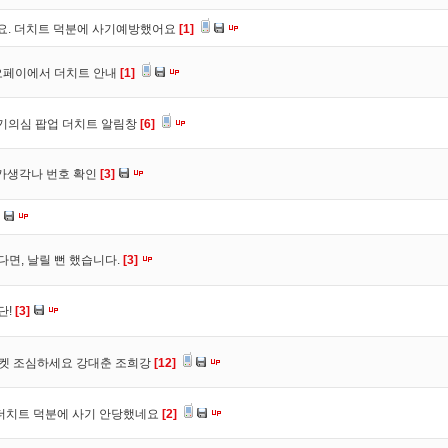
구요. 더치트 덕분에 사기예방했어요
[1]
오페이에서 더치트 안내
[1]
사기의심 팝업 더치트 알림창
[6]
트가생각나 번호 확인
[3]
다면, 날릴 뻔 했습니다.
[3]
단!
[3]
마켓 조심하세요 강대춘 조희강
[12]
 더치트 덕분에 사기 안당했네요
[2]