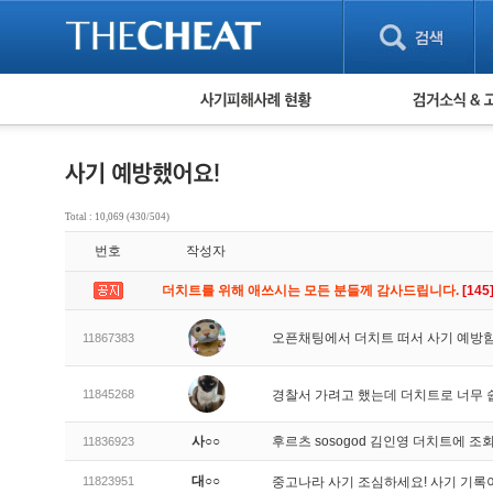
피해사례 현황
검거 소식
직거래 피해사례
고맙습니다! 감
게임 · 비실물 피해사례
스팸 피해사례
암호화폐 피해사례
Total : 10,069 (430/504)
보이스피싱 피해사례
번호
작성자
유해사이트 목록
비공개 피해사례
더치트를 위해 애쓰시는 모든 분들께 감사드립니다.
[145
워킹홀리데이 피해사례
오픈채팅에서 더치트 떠서 사기 예방
11867383
11845268
경찰서 가려고 했는데 더치트로 너무 쉽
사○○
후르츠 sosogod 김인영 더치트에
11836923
대○○
11823951
중고나라 사기 조심하세요! 사기 기록