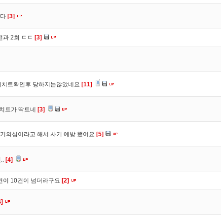
니다
[3]
전과 2회 ㄷㄷ
[3]
 더치트확인후 당하지는않았네요
[11]
더치트가 딱트네
[3]
기의심이라고 해서 사기 예방 했어요
[5]
..
[4]
건이 10건이 넘더라구요
[2]
4]