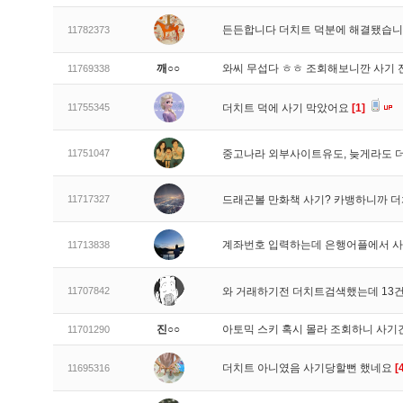
든든합니다 더치트 덕분에 해결됐습
11782373
깨○○
와씨 무섭다 ㅎㅎ 조회해보니깐 사기 
11769338
11755345
더치트 덕에 사기 막았어요
[1]
11751047
중고나라 외부사이트유도, 늦게라도
11717327
드래곤볼 만화책 사기? 카뱅하니까 
계좌번호 입력하는데 은행어플에서 사
11713838
11707842
와 거래하기전 더치트검색했는데 13건
진○○
아토믹 스키 혹시 몰라 조회하니 사기
11701290
더치트 아니였음 사기당할뻔 했네요
[
11695316