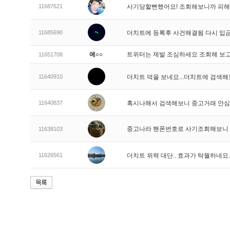
11687621
사기당할뻔했어요! 조회해보니까 피해
11685690
더치트에 등록후 사건해결됨 다시 
예○○
트위터는 제발 조심하세요 조회해 보고
11651708
11640910
더치트 덕을 보네요...더치트에 검색해
11640837
혹시나해서 검색해보니 중고거래 안
중고나라 핸폰번호로 사기조회해보니
11638103
11626561
더치트 위력 대단.. 효과가 탁월하네요