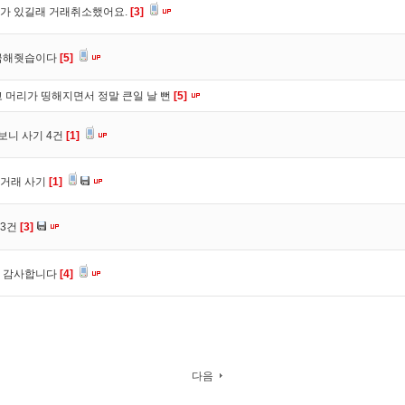
가 있길래 거래취소했어요.
[3]
입금해줫습이다
[5]
 머리가 띵해지면서 정말 큰일 날 뻔
[5]
보니 사기 4건
[1]
심거래 사기
[1]
 3건
[3]
. 감사합니다
[4]
다음