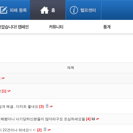
사기 예방했어요!
누적 피해사례 통계
사의 마음 전하기
자유게시판
피해물품명 통계
사기뉴스 브리핑
지역·통신사 통계
사건 사진 자료
은행 일별 피해등록 
사기방지 아이디어
제목
신종사기 주의 정보
]
전문가 칼럼
함
[1]
금융사기 관련 영상
게 해결.. 더치트 좋네요
[3]
 조회해봤더니 사기당하신분들이 많더라구요 조심하세요들
[4]
이 22건이나 되네요ㄷㄷ
[2]