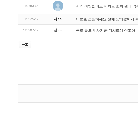
11978332
사기 예방했어요 더치트 조회 결과 역
사○○
이번호 조심하세요 전에 당해봤어서 
11952526
전○○
11920775
종로 골드바 사기꾼 더치트에 신고하