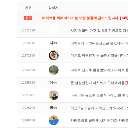
번호
작성자
더치트를 위해 애쓰시는 모든 분들께 감사드립니다.
[145
12321790
사기 당할뻔 한것 같네요 전번으로 검
사○○
12310212
더치트에 피해내용신고글 올렸더니 
더치트 덕분인지 돈 돌려받았습니다. 
12272934
더치트 신고후 환불받았네요 더치트 
12264890
예○○
12255384
돈 날릴뻔한거 더치트가 구해줬어용
[
타사이트 유도후 동결계좌라고 한 후 
12227401
명○○
12225704
최근 2일, 8일에 피해신고가 있더라
12148456
카카오뱅크 골마켓 사기꾼 계좌 카카