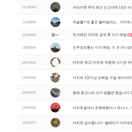
12135083
셔리마켓 주의 최근 신고내역 13건 
빅솔몰? 에 물건 올라달라는... 더치
12118588
강○○
직거래전 더치트 검색 후 사기 예방
[3]
12100654
진주정보통신 사기 예방, 이 곳 아니었
12095543
더치트 최고! 더치트 덕분에 사기꾼 차
12078002
12065600
더치트 3건이상 조회됨 구글 재미지
12060330
현재 중고나라 사기 당할번 했습니다
12054466
더치트깔아서 조회해봤더니 역시나..
12011077
더치트 감사합니다~ 딸래미가 더치트