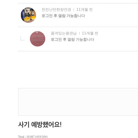
Total : 10,067 (419/504)