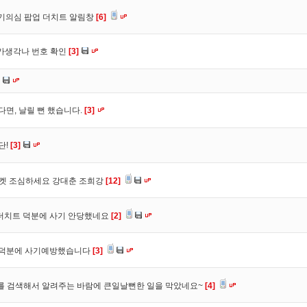
사기의심 팝업 더치트 알림창
[6]
트가생각나 번호 확인
[3]
다면, 날릴 뻔 했습니다.
[3]
단!
[3]
마켓 조심하세요 강대춘 조희강
[12]
 더치트 덕분에 사기 안당했네요
[2]
. 덕분에 사기예방했습니다
[3]
를 검색해서 알려주는 바람에 큰일날뻔한 일을 막았네요~
[4]