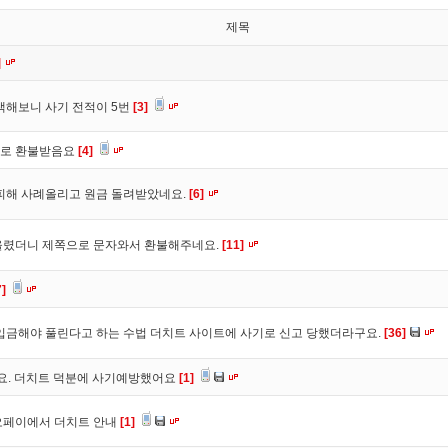
제목
]
색해보니 사기 전적이 5번
[3]
바로 환불받음요
[4]
피해 사례올리고 원금 돌려받았네요.
[6]
올렸더니 제쪽으로 문자와서 환불해주네요.
[11]
7]
입금해야 풀린다고 하는 수법 더치트 사이트에 사기로 신고 당했더라구요.
[36]
구요. 더치트 덕분에 사기예방했어요
[1]
오페이에서 더치트 안내
[1]