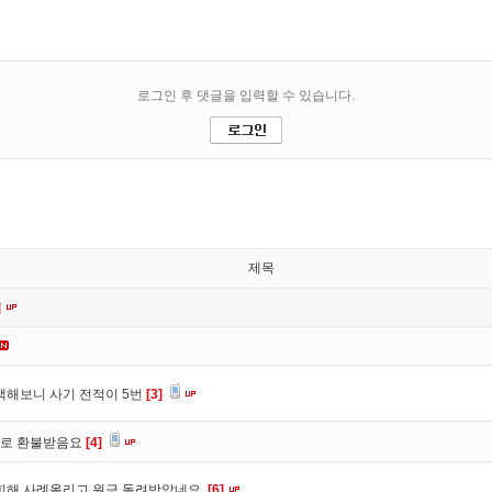
제목
]
색해보니 사기 전적이 5번
[3]
바로 환불받음요
[4]
피해 사례올리고 원금 돌려받았네요.
[6]