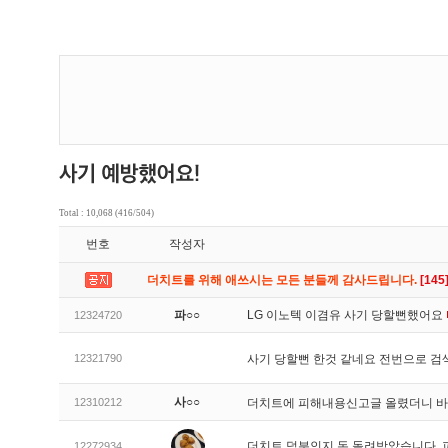
Total : 10,068 (416/504)
번호
작성자
더치트를 위해 애쓰시는 모든 분들께 감사드립니다.
[145
파○○
LG 이노텍 이겸유 사기 당할뻔했어요
12324720
12321790
사기 당할뻔 한것 같네요 전번으로 검
사○○
12310212
더치트에 피해내용신고글 올렸더니 
더치트 덕분인지 돈 돌려받았습니다. 
12272934