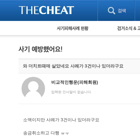
피해사례 현황
검거 소식
직거래 피해사례
고맙습니다! 감
게임 · 비실물 피해사례
스팸 피해사례
암호화폐 피해사례
와 더치트때매 살았네요 사례가 3건이나 있더라구요
보이스피싱 피해사례
유해사이트 목록
비공개 피해사례
비교적인행운(피해회원)
워킹홀리데이 피해사례
입력된 인사말이 없습니다.
소액이지만 사례가 3건이나 있더라구요
송금취소하고 다행 ㅠㅜ