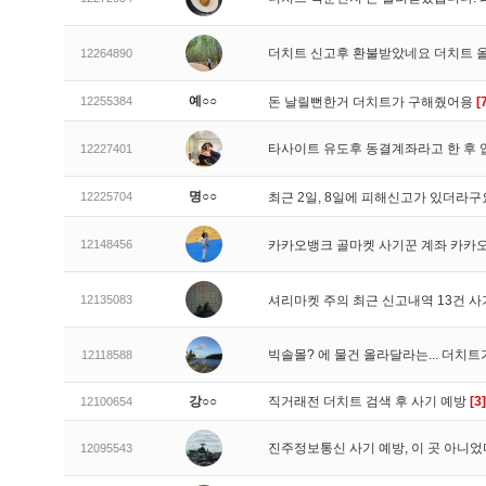
더치트 신고후 환불받았네요 더치트 
12264890
예○○
12255384
돈 날릴뻔한거 더치트가 구해줬어용
[
타사이트 유도후 동결계좌라고 한 후 
12227401
명○○
12225704
최근 2일, 8일에 피해신고가 있더라
12148456
카카오뱅크 골마켓 사기꾼 계좌 카카
12135083
셔리마켓 주의 최근 신고내역 13건 
빅솔몰? 에 물건 올라달라는... 더치
12118588
강○○
직거래전 더치트 검색 후 사기 예방
[3]
12100654
진주정보통신 사기 예방, 이 곳 아니었
12095543