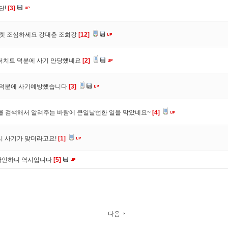
단!
[3]
마켓 조심하세요 강대춘 조희강
[12]
 더치트 덕분에 사기 안당했네요
[2]
. 덕분에 사기예방했습니다
[3]
를 검색해서 알려주는 바람에 큰일날뻔한 일을 막았네요~
[4]
시 사기가 맞더라고요!
[1]
확인하니 역시입니다
[5]
다음