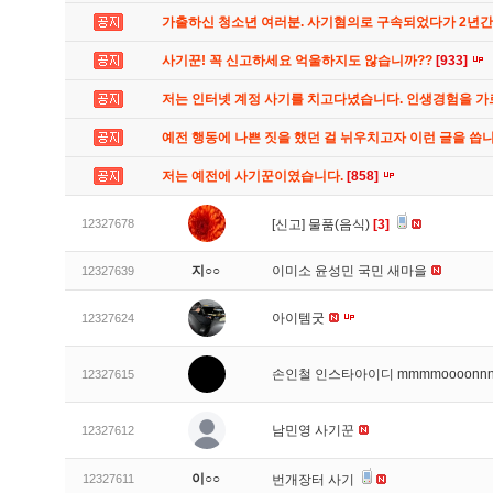
가출하신 청소년 여러분. 사기혐의로 구속되었다가 2년
사기꾼! 꼭 신고하세요 억울하지도 않습니까??
[933]
저는 인터넷 계정 사기를 치고다녔습니다. 인생경험을 
예전 행동에 나쁜 짓을 했던 걸 뉘우치고자 이런 글을 씁
저는 예전에 사기꾼이였습니다.
[858]
12327678
[신고]
물품(음식)
[3]
지○○
이미소 윤성민 국민 새마을
12327639
아이템굿
12327624
손인철 인스타아이디 mmmmoooonn
12327615
남민영 사기꾼
12327612
이○○
12327611
번개장터 사기