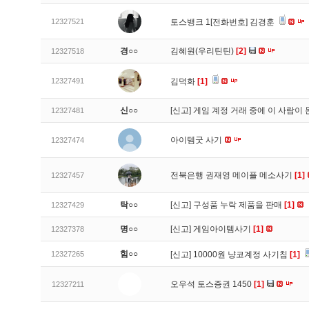
12327521
토스뱅크 1[전화번호] 김경훈
경○○
김혜원(우리틴틴)
[2]
12327518
12327491
김덕화
[1]
신○○
[신고]
게임 계정 거래 중에 이 사람이
12327481
아이템굿 사기
12327474
전북은행 권재영 메이플 메소사기
[1]
12327457
탁○○
[신고]
구성품 누락 제품을 판매
[1]
12327429
명○○
[신고]
게임아이템사기
[1]
12327378
힘○○
12327265
[신고]
10000원 냥코계정 사기침
[1]
오우석 토스증권 1450
[1]
12327211