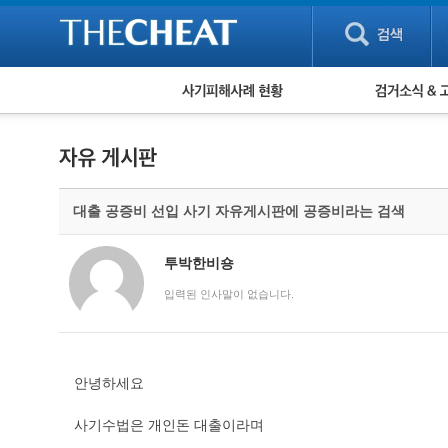
피해사례 현황
검거 소식
직거래 피해사례
고맙습니다! 감
게임 · 비실물 피해사례
스팸 피해사례
암호화폐 피해사례
대출 공증비 선입 사기 자유게시판에 공증비라는 검색
보이스피싱 피해사례
유해사이트 목록
비공개 피해사례
투박한비숑
워킹홀리데이 피해사례
입력된 인사말이 없습니다.
안녕하세요
사기수법은 개인돈 대출이라며