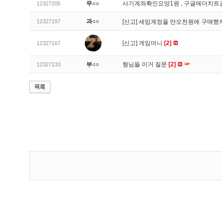
무○○
사기계좌확인요망1원 , 구글에더치트
12327205
과○○
12327197
[신고]
세임계정을 만오천원에 구매했지
[신고]
게임머니
[2]
12327167
부○○
형님들 이거 질문
[2]
12327133