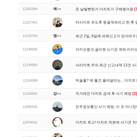
예○○
12255384
돈 날릴뻔한거 더치트가 구해줬어용
[
타사이트 유도후 동결계좌라고 한 후 
12227401
명○○
12225704
최근 2일, 8일에 피해신고가 있더라
12148456
카카오뱅크 골마켓 사기꾼 계좌 카카
12135083
셔리마켓 주의 최근 신고내역 13건 
빅솔몰? 에 물건 올라달라는... 더치
12118588
강○○
직거래전 더치트 검색 후 사기 예방
[3]
12100654
진주정보통신 사기 예방, 이 곳 아니었
12095543
더치트 최고! 더치트 덕분에 사기꾼 차
12078002