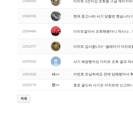
12065600
더치트 3건이상 조회됨 구글 재미지
12060330
현재 중고나라 사기 당할번 했습니다
12054466
더치트깔아서 조회해봤더니 역시나..
12011077
더치트 감사합니다~ 딸래미가 더치트
11978332
사기 예방했어요 더치트 조회 결과 역
사○○
이번호 조심하세요 전에 당해봤어서 
11952526
전○○
11920775
종로 골드바 사기꾼 더치트에 신고하