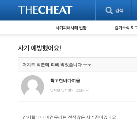
피해사례 현황
검거 소식
직거래 피해사례
고맙습니다! 감
게임 · 비실물 피해사례
스팸 피해사례
암호화폐 피해사례
더치트 덕분에 피해 막았습니다 ㅜㅜ
보이스피싱 피해사례
유해사이트 목록
비공개 피해사례
확고한바다여울
워킹홀리데이 피해사례
입력된 인사말이 없습니다.
감시합니다 이겸유라는 전적많은 사기꾼이였네요