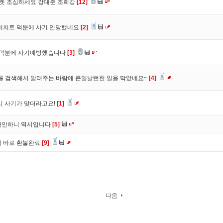
마켓 조심하세요 강대춘 조희강
[12]
 더치트 덕분에 사기 안당했네요
[2]
. 덕분에 사기예방했습니다
[3]
를 검색해서 알려주는 바람에 큰일날뻔한 일을 막았네요~
[4]
시 사기가 맞더라고요!
[1]
확인하니 역시입니다
[5]
니 바로 환불완료
[9]
다음