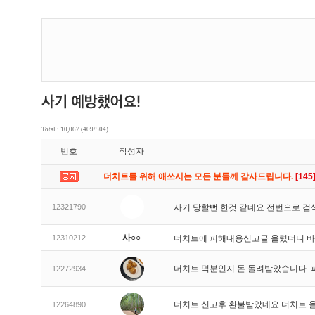
Total : 10,067 (409/504)
번호
작성자
더치트를 위해 애쓰시는 모든 분들께 감사드립니다.
[145
12321790
사기 당할뻔 한것 같네요 전번으로 검
사○○
12310212
더치트에 피해내용신고글 올렸더니 
더치트 덕분인지 돈 돌려받았습니다. 
12272934
더치트 신고후 환불받았네요 더치트 
12264890