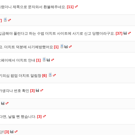
올렸더니 제쪽으로 문자와서 환불해주네요.
[11]
7]
입금해야 풀린다고 하는 수법 더치트 사이트에 사기로 신고 당했더라구요.
[37]
구요. 더치트 덕분에 사기예방했어요
[1]
오페이에서 더치트 안내
[1]
사기의심 팝업 더치트 알림창
[6]
트가생각나 번호 확인
[3]
다면, 날릴 뻔 했습니다.
[3]
단!
[3]