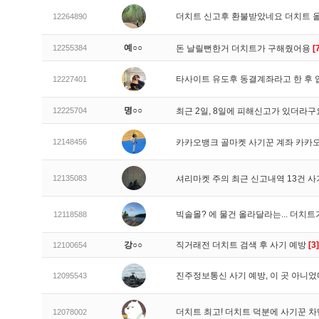
더치트 신고후 환불받았네요 더치트 
12264890
예○○
12255384
돈 날릴뻔한거 더치트가 구해줬어용
[
타사이트 유도후 동결계좌라고 한 후 
12227401
명○○
12225704
최근 2일, 8일에 피해신고가 있더라
12148456
카카오뱅크 골마켓 사기꾼 계좌 카카
12135083
셔리마켓 주의 최근 신고내역 13건 
빅솔몰? 에 물건 올라달라는... 더치
12118588
강○○
직거래전 더치트 검색 후 사기 예방
[3]
12100654
진주정보통신 사기 예방, 이 곳 아니었
12095543
더치트 최고! 더치트 덕분에 사기꾼 차
12078002