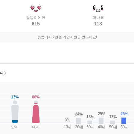
감동이에요
화나요
615
118
빗썸에서 7만원 가입지원금 받으세요!
.)
13%
88%
25%
25%
24%
13%
13%
0%
남자
여자
10대
20대
30대
40대
50대
60대