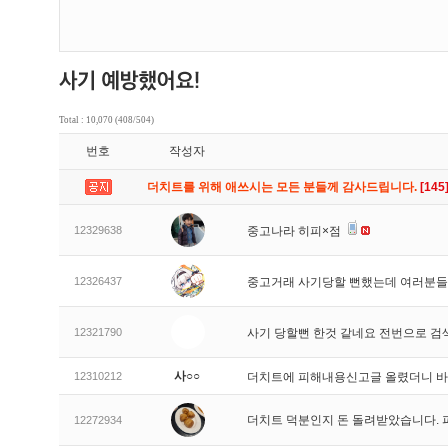
Total : 10,070 (408/504)
번호
작성자
더치트를 위해 애쓰시는 모든 분들께 감사드립니다.
[145
12329638
중고나라 히피×점
12326437
중고거래 사기당할 뻔했는데 여러분들
12321790
사기 당할뻔 한것 같네요 전번으로 검
사○○
12310212
더치트에 피해내용신고글 올렸더니 
더치트 덕분인지 돈 돌려받았습니다. 
12272934