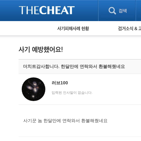
피해사례 현황
검거 소식
직거래 피해사례
고맙습니다! 감
게임 · 비실물 피해사례
스팸 피해사례
암호화폐 피해사례
더치트감사합니다. 한달만에 연락와서 환불해줬네요
보이스피싱 피해사례
유해사이트 목록
비공개 피해사례
러브100
워킹홀리데이 피해사례
입력된 인사말이 없습니다.
사기꾼 놈 한달만에 연락와서 환불해줬네요