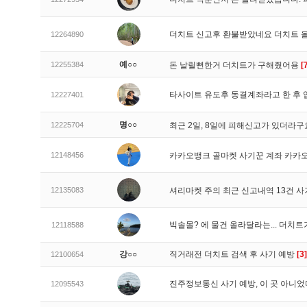
더치트 신고후 환불받았네요 더치트 
12264890
예○○
12255384
돈 날릴뻔한거 더치트가 구해줬어용
[
타사이트 유도후 동결계좌라고 한 후 
12227401
명○○
12225704
최근 2일, 8일에 피해신고가 있더라
12148456
카카오뱅크 골마켓 사기꾼 계좌 카카
12135083
셔리마켓 주의 최근 신고내역 13건 
빅솔몰? 에 물건 올라달라는... 더치
12118588
강○○
직거래전 더치트 검색 후 사기 예방
[3]
12100654
진주정보통신 사기 예방, 이 곳 아니었
12095543