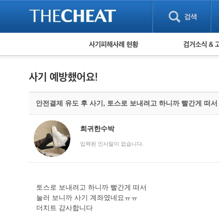
피해사례 현황
검거 소식
직거래 피해사례
고맙습니다! 감
게임 · 비실물 피해사례
스팸 피해사례
암호화폐 피해사례
안전결제 유도 후 사기, 토스로 보내려고 하니까 빨간게 떠
보이스피싱 피해사례
유해사이트 목록
비공개 피해사례
희귀한수박
워킹홀리데이 피해사례
입력된 인사말이 없습니다.
토스로 보내려고 하니까 빨간게 떠서
눌러 보니까 사기 계좌였네요ㅠㅠ
더치트 감사합니다