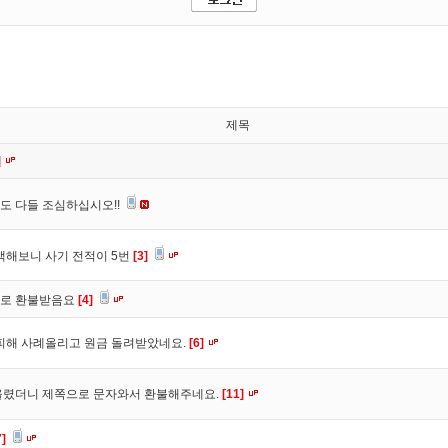
제목
]
도 다들 조심하십시오!!
색해보니 사기 전적이 5번
[3]
바로 환불받음요
[4]
피해 사례올리고 원금 돌려받았네요.
[6]
올렸더니 제쪽으로 문자와서 환불해주네요.
[11]
7]