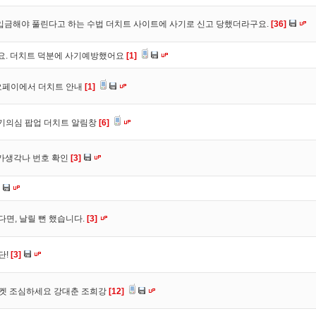
입금해야 풀린다고 하는 수법 더치트 사이트에 사기로 신고 당했더라구요.
[36]
구요. 더치트 덕분에 사기예방했어요
[1]
오페이에서 더치트 안내
[1]
사기의심 팝업 더치트 알림창
[6]
트가생각나 번호 확인
[3]
다면, 날릴 뻔 했습니다.
[3]
단!
[3]
마켓 조심하세요 강대춘 조희강
[12]