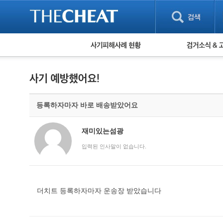
피해사례 현황
검거 소식
직거래 피해사례
고맙습니다! 감
게임 · 비실물 피해사례
스팸 피해사례
암호화폐 피해사례
등록하자마자 바로 배송받았어요
보이스피싱 피해사례
유해사이트 목록
비공개 피해사례
재미있는섬광
워킹홀리데이 피해사례
입력된 인사말이 없습니다.
더치트 등록하자마자 운송장 받았습니다