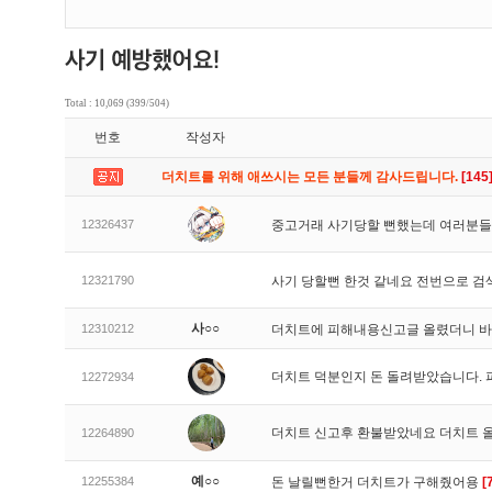
Total : 10,069 (399/504)
번호
작성자
더치트를 위해 애쓰시는 모든 분들께 감사드립니다.
[145
12326437
중고거래 사기당할 뻔했는데 여러분들
12321790
사기 당할뻔 한것 같네요 전번으로 검
사○○
12310212
더치트에 피해내용신고글 올렸더니 
더치트 덕분인지 돈 돌려받았습니다. 
12272934
더치트 신고후 환불받았네요 더치트 
12264890
예○○
12255384
돈 날릴뻔한거 더치트가 구해줬어용
[