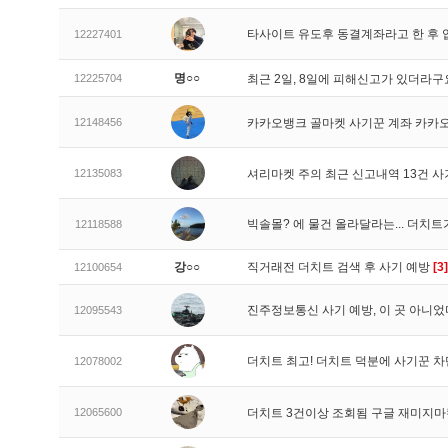
타사이트 유도후 동결계좌라고 한 후 
12227401
명○○
12225704
최근 2일, 8일에 피해신고가 있더라
12148456
카카오뱅크 골마켓 사기꾼 계좌 카카
12135083
셔리마켓 주의 최근 신고내역 13건 
빅솔몰? 에 물건 올라달라는... 더치
12118588
강○○
직거래전 더치트 검색 후 사기 예방
[3]
12100654
진주정보통신 사기 예방, 이 곳 아니었
12095543
더치트 최고! 더치트 덕분에 사기꾼 차
12078002
12065600
더치트 3건이상 조회됨 구글 재미지