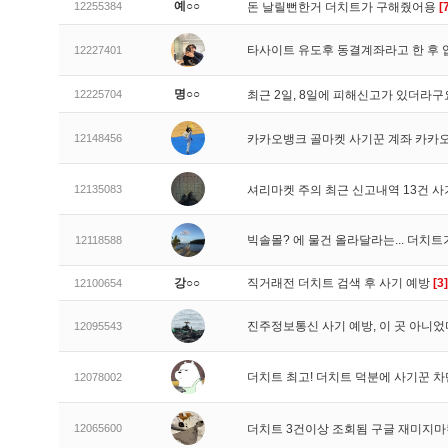
예○○
12255384
돈 날릴뻔한거 더치트가 구해줬어용
[
타사이트 유도후 동결계좌라고 한 후 
12227401
명○○
12225704
최근 2일, 8일에 피해신고가 있더라
12148456
카카오뱅크 골마켓 사기꾼 계좌 카카
12135083
셔리마켓 주의 최근 신고내역 13건 
빅솔몰? 에 물건 올라달라는... 더치
12118588
강○○
직거래전 더치트 검색 후 사기 예방
[3]
12100654
진주정보통신 사기 예방, 이 곳 아니었
12095543
더치트 최고! 더치트 덕분에 사기꾼 차
12078002
12065600
더치트 3건이상 조회됨 구글 재미지