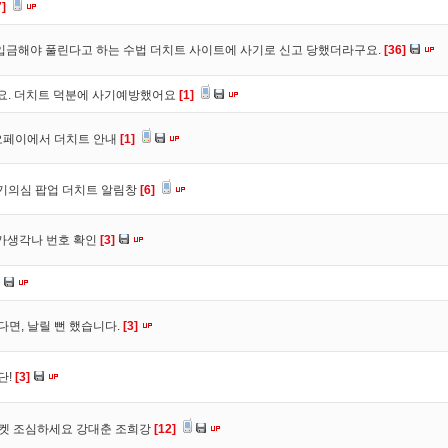
7]
입금해야 풀린다고 하는 수법 더치트 사이트에 사기로 신고 당했더라구요.
[36]
구요. 더치트 덕분에 사기예방했어요
[1]
오페이에서 더치트 안내
[1]
사기의심 팝업 더치트 알림창
[6]
트가생각나 번호 확인
[3]
다면, 날릴 뻔 했습니다.
[3]
단!
[3]
마켓 조심하세요 강대춘 조희강
[12]