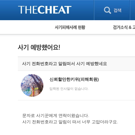
피해사례 현황
검거 소식
직거래 피해사례
고맙습니다! 감
게임 · 비실물 피해사례
스팸 피해사례
암호화폐 피해사례
사기 전화번호라고 알림떠서 사기 예방했네요
보이스피싱 피해사례
유해사이트 목록
비공개 피해사례
신뢰할만한키위(피해회원)
워킹홀리데이 피해사례
입력된 인사말이 없습니다.
문자로 사기꾼에게 연락이왔습니다.
사기 전화번호라고 알림이 떠서 너무 고맙더라구요.