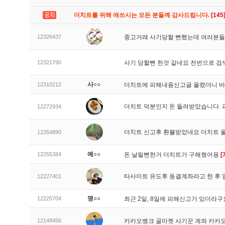
더치트를 위해 애쓰시는 모든 분들께 감사드립니다.
[145
12326437
중고거래 사기당할 뻔했는데 여러분들
12321790
사기 당할뻔 한것 같네요 전번으로 검
사○○
12310212
더치트에 피해내용신고글 올렸더니 
더치트 덕분인지 돈 돌려받았습니다. 
12272934
더치트 신고후 환불받았네요 더치트 
12264890
예○○
12255384
돈 날릴뻔한거 더치트가 구해줬어용
[
타사이트 유도후 동결계좌라고 한 후 
12227401
명○○
12225704
최근 2일, 8일에 피해신고가 있더라
12148456
카카오뱅크 골마켓 사기꾼 계좌 카카