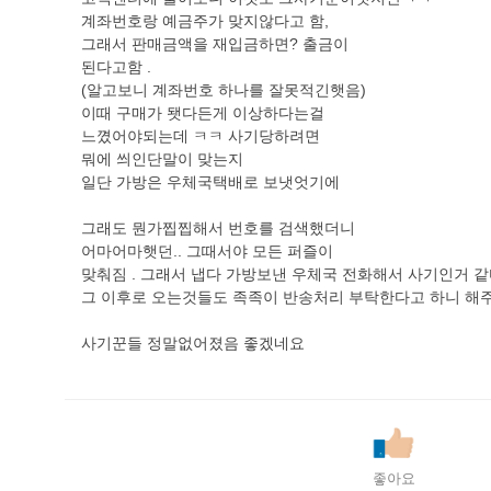
계좌번호랑 예금주가 맞지않다고 함,
그래서 판매금액을 재입금하면? 출금이
된다고함 .
(알고보니 계좌번호 하나를 잘못적긴햇음)
이때 구매가 됏다든게 이상하다는걸
느꼈어야되는데 ㅋㅋ 사기당하려면
뭐에 씌인단말이 맞는지
일단 가방은 우체국택배로 보냇엇기에
그래도 뭔가찝찝해서 번호를 검색했더니
어마어마햇던.. 그때서야 모든 퍼즐이
맞춰짐 . 그래서 냅다 가방보낸 우체국 전화해서 사기인거
그 이후로 오는것들도 족족이 반송처리 부탁한다고 하니 
사기꾼들 정말없어졌음 좋겠네요
좋아요