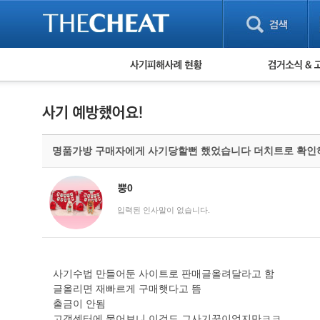
피해사례 현황
검거 소식
직거래 피해사례
고맙습니다! 감
게임 · 비실물 피해사례
스팸 피해사례
암호화폐 피해사례
명품가방 구매자에게 사기당할뻔 했었습니다 더치트로 확인
보이스피싱 피해사례
유해사이트 목록
비공개 피해사례
뿡0
워킹홀리데이 피해사례
입력된 인사말이 없습니다.
사기수법 만들어둔 사이트로 판매글올려달라고 함
글올리면 재빠르게 구매햇다고 뜸
출금이 안됨
고객센터에 물어보니 이것도 그사기꾼이엇지만ㅋㅋ