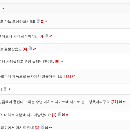
]
도 다들 조심하십시오!!
색해보니 사기 전적이 5번
[3]
바로 환불받음요
[4]
피해 사례올리고 원금 돌려받았네요.
[6]
올렸더니 제쪽으로 문자와서 환불해주네요.
[11]
7]
입금해야 풀린다고 하는 수법 더치트 사이트에 사기로 신고 당했더라구요.
[37]
구요. 더치트 덕분에 사기예방했어요
[1]
오페이에서 더치트 안내
[1]