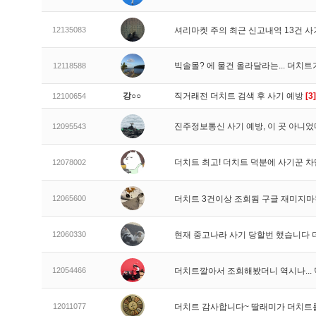
12135083
셔리마켓 주의 최근 신고내역 13건 
빅솔몰? 에 물건 올라달라는... 더치
12118588
강○○
직거래전 더치트 검색 후 사기 예방
[3]
12100654
진주정보통신 사기 예방, 이 곳 아니었
12095543
더치트 최고! 더치트 덕분에 사기꾼 차
12078002
12065600
더치트 3건이상 조회됨 구글 재미지
12060330
현재 중고나라 사기 당할번 했습니다
12054466
더치트깔아서 조회해봤더니 역시나..
12011077
더치트 감사합니다~ 딸래미가 더치트