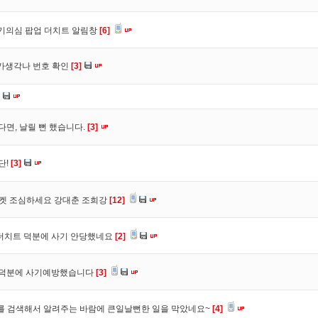
사기의심 팝업 더치트 알림창
[6]
트가생각나 번호 확인
[3]
다면, 날릴 뻔 했습니다.
[3]
단!
[3]
마켓 조심하세요 강대춘 조희강
[12]
 더치트 덕분에 사기 안당했네요
[2]
. 덕분에 사기예방했습니다
[3]
를 검색해서 알려주는 바람에 큰일날뻔한 일을 막았네요~
[4]