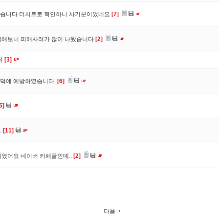
었습니다 더치트로 확인하니 사기꾼이었네요
[7]
색해보니 피해사려가 많이 나왔습니다
[2]
좌
[3]
트덕에 예방하였습니다.
[6]
5]
.
[11]
였어요 네이버 카페글인데..
[2]
다음