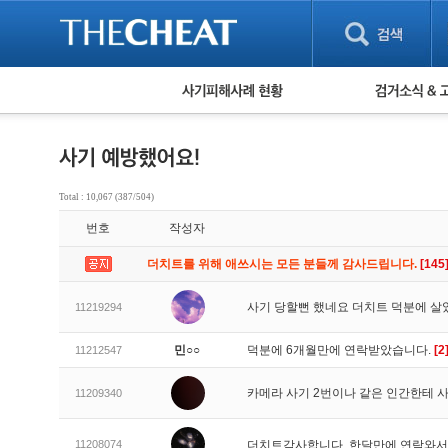
피해사례 현황
검거 소식
직거래 피해사례
고맙습니다! 감
게임 · 비실물 피해사례
스팸 피해사례
암호화폐 피해사례
Total : 10,067 (387/504)
보이스피싱 피해사례
번호
작성자
유해사이트 목록
비공개 피해사례
더치트를 위해 애쓰시는 모든 분들께 감사드립니다.
[145
워킹홀리데이 피해사례
사기 당할뻔 했네요 더치트 덕분에 살
11219294
민○○
덕분에 6개월만에 연락받았습니다.
[2
11212547
카메라 사기 2번이나 같은 인간한테
11209340
11208074
더치트감사합니다. 한달만에 연락와