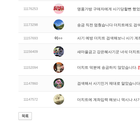
11176253
명품가방 구매자에게 사기당할뻔 했
11173298
송금 직전 멈췄습니다 더치트에도 검
이○○
사기 예방 더치트 검색해보니 사기 계
11157693
11156409
새마을금고 강은혜사기꾼 녀석 더치
더치트 덕분에 송금하지 않았습니다.
[
11152094
검색해서 사기인거 제대로 알았습니다
11147860
11147572
더치트에 계좌입력 해보니 역시나 사기