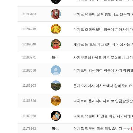
11198183
더치트 덕분에 잘 예방했네요 월주차
11194218
더치트 조회해보니 최근에 피해사례가
계좌로 돈 보낼려 그랬더니 의심가는 
11189348
높○○
11188271
사기꾼조심하세요 번호 조회하니 사기
더치트에 검색하여 덕분에 사기 예방
11187658
11186503
문자오자마자 더치트에서 알려주네요
11183626
더치트에 올리자마자 바로 입금받았
11182468
더치트 덕분에 10만원 아낌 사기피해
확○○
더치트 덕분에 피해 막았습니다 ㅜㅜ
[
11178163