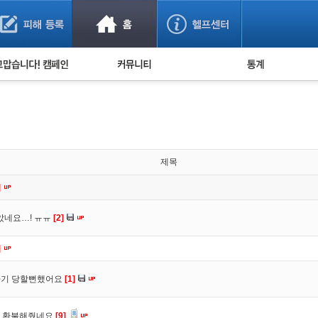
사기 예방했어요!
누적 피해사례 통계
사의 마음 전하기
자유게시판
피해물품명 통계
사기뉴스 브리핑
지역·통신사 통계
사건 사진 자료
은행 일별 피해등록 
사기방지 아이디어
제목
신종사기 주의 정보
]
전문가 칼럼
았네요…! ㅠㅠ
[2]
금융사기 관련 영상
]
 사기 당할뻔했어요
[1]
서 환불해줬네요
[9]