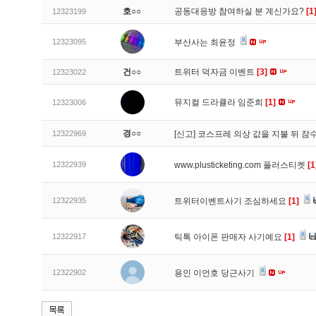
호○○
공동대응방 참여하실 분 계신가요?
[1
12323199
12323095
부산사는 최윤정
건○○
트위터 덕자금 이벤트
[3]
12323022
뮤지컬 드라큘라 임준희
[1]
12323006
경○○
12322969
[신고]
코스프레 의상 값을 지불 뒤 잠
12322939
www.plusticketing.com 플러스티켓
[1
12322935
트위터이벤트사기 조심하세요
[1]
12322917
틱톡 아이폰 판매자 사기예요
[1]
12322902
용인 이언호 당근사기