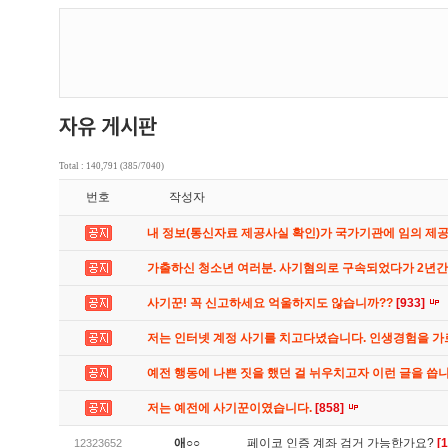
Total : 140,791 (385/7040)
번호
작성자
내 정보(통신자료 제공사실 확인)가 국가기관에 임의 제
가출하신 청소년 여러분. 사기혐의로 구속되었다가 2년
사기꾼! 꼭 신고하세요 억울하지도 않습니까??
[933]
저는 인터넷 계정 사기를 치고다녔습니다. 인생경험을 
예전 행동에 나쁜 짓을 했던 걸 뉘우치고자 이런 글을 씁
저는 예전에 사기꾼이였습니다.
[858]
애○○
페이코 인증 계좌 검거 가능한가요?
[1
12323652