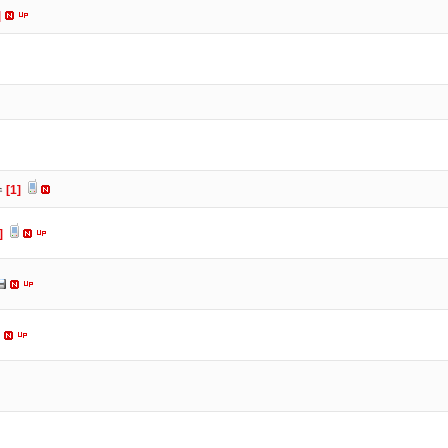
]
수
[1]
]