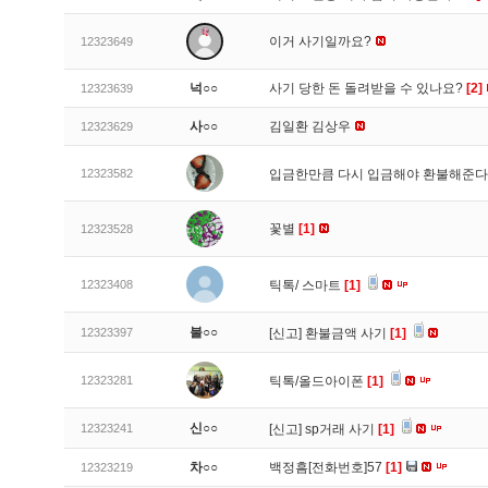
이거 사기일까요?
12323649
넉○○
사기 당한 돈 돌려받을 수 있나요?
[2]
12323639
사○○
김일환 김상우
12323629
12323582
입금한만큼 다시 입금해야 환불해준다
꽃별
[1]
12323528
12323408
틱톡/ 스마트
[1]
불○○
12323397
[신고]
환불금액 사기
[1]
12323281
틱톡/올드아이폰
[1]
신○○
12323241
[신고]
sp거래 사기
[1]
차○○
백정흠[전화번호]57
[1]
12323219