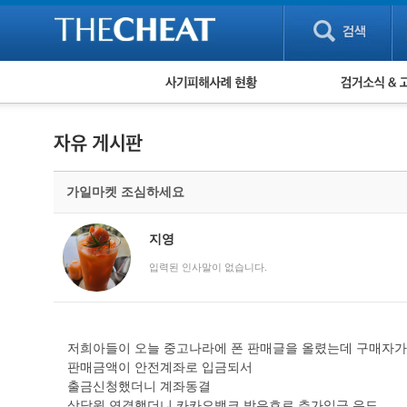
피해사례 현황
검거 소식
직거래 피해사례
고맙습니다! 감
게임 · 비실물 피해사례
스팸 피해사례
암호화폐 피해사례
가일마켓 조심하세요
보이스피싱 피해사례
유해사이트 목록
비공개 피해사례
지영
워킹홀리데이 피해사례
입력된 인사말이 없습니다.
저희아들이 오늘 중고나라에 폰 판매글을 올렸는데 구매자
판매금액이 안전계좌로 입금되서
출금신청했더니 계좌동결
상담원 연결했더니 카카오뱅크 박은호로 추가입금 유도