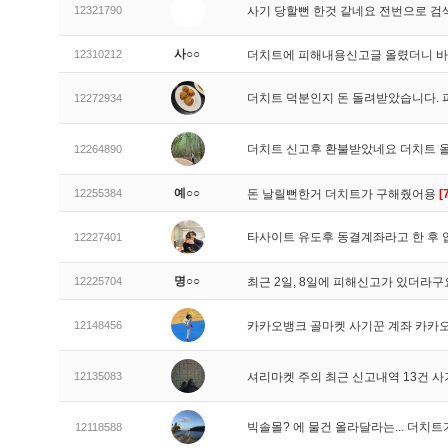
12321790
사기 당할뻔 한것 같네요 전번으로 검
사○○
12310212
더치트에 피해내용신고글 올렸더니 
더치트 덕분인지 돈 돌려받았습니다. 
12272934
더치트 신고후 환불받았네요 더치트 
12264890
예○○
12255384
돈 날릴뻔한거 더치트가 구해줬어용
[
타사이트 유도후 동결계좌라고 한 후 
12227401
명○○
12225704
최근 2일, 8일에 피해신고가 있더라
12148456
카카오뱅크 골마켓 사기꾼 계좌 카카
12135083
셔리마켓 주의 최근 신고내역 13건 
빅솔몰? 에 물건 올라달라는... 더치
12118588