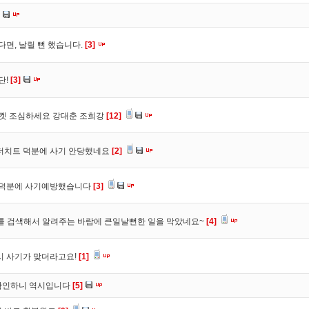
다면, 날릴 뻔 했습니다.
[3]
단!
[3]
마켓 조심하세요 강대춘 조희강
[12]
 더치트 덕분에 사기 안당했네요
[2]
. 덕분에 사기예방했습니다
[3]
를 검색해서 알려주는 바람에 큰일날뻔한 일을 막았네요~
[4]
시 사기가 맞더라고요!
[1]
확인하니 역시입니다
[5]