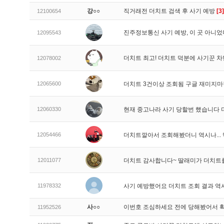
강○○
직거래전 더치트 검색 후 사기 예방
[3]
12100654
진주정보통신 사기 예방, 이 곳 아니었
12095543
더치트 최고! 더치트 덕분에 사기꾼 차
12078002
12065600
더치트 3건이상 조회됨 구글 재미지
12060330
현재 중고나라 사기 당할번 했습니다
12054466
더치트깔아서 조회해봤더니 역시나..
12011077
더치트 감사합니다~ 딸래미가 더치트
11978332
사기 예방했어요 더치트 조회 결과 역
사○○
이번호 조심하세요 전에 당해봤어서 
11952526