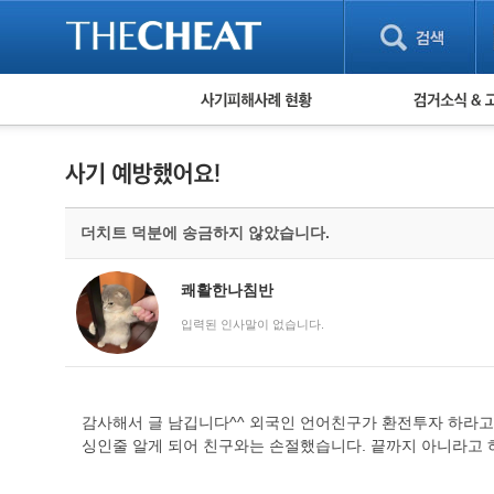
피해사례 현황
검거 소식
직거래 피해사례
고맙습니다! 감
게임 · 비실물 피해사례
스팸 피해사례
암호화폐 피해사례
더치트 덕분에 송금하지 않았습니다.
보이스피싱 피해사례
유해사이트 목록
비공개 피해사례
쾌활한나침반
워킹홀리데이 피해사례
입력된 인사말이 없습니다.
감사해서 글 남깁니다^^ 외국인 언어친구가 환전투자 하라고
싱인줄 알게 되어 친구와는 손절했습니다. 끝까지 아니라고 