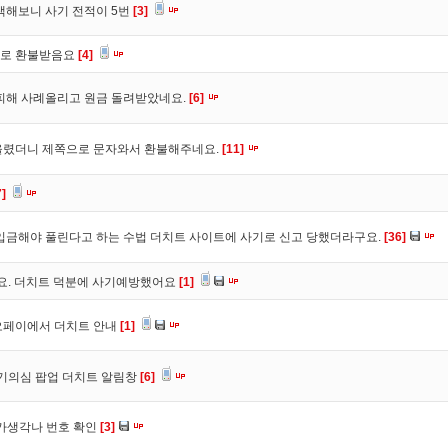
색해보니 사기 전적이 5번
[3]
바로 환불받음요
[4]
피해 사례올리고 원금 돌려받았네요.
[6]
올렸더니 제쪽으로 문자와서 환불해주네요.
[11]
7]
입금해야 풀린다고 하는 수법 더치트 사이트에 사기로 신고 당했더라구요.
[36]
구요. 더치트 덕분에 사기예방했어요
[1]
오페이에서 더치트 안내
[1]
사기의심 팝업 더치트 알림창
[6]
트가생각나 번호 확인
[3]