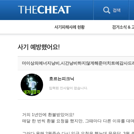
피해사례 현황
검거 소식
직거래 피해사례
고맙습니다! 감
게임 · 비실물 피해사례
스팸 피해사례
암호화폐 피해사례
더이상의에너지낭비,시간낭비하지않게해준더치트에감사드려요!
보이스피싱 피해사례
유해사이트 목록
비공개 피해사례
흐르는피크닉
워킹홀리데이 피해사례
입력된 인사말이 없습니다.
거의 1년만에 환불받았어요!
매달 한 번씩 환불 요청을 했지만, 그때마다 다른 이유를 대
그러다 올해 2월중순 다시 입금 요청을 했는데 무응답. 3월 초