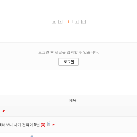
제목
]
색해보니 사기 전적이 5번
[3]