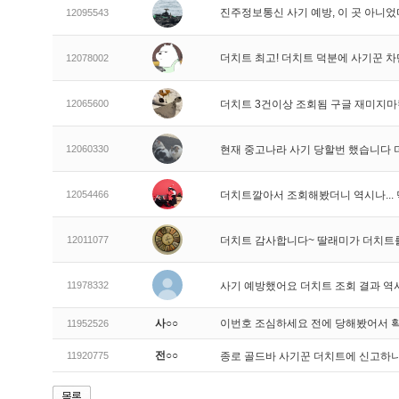
진주정보통신 사기 예방, 이 곳 아니었
12095543
더치트 최고! 더치트 덕분에 사기꾼 차
12078002
12065600
더치트 3건이상 조회됨 구글 재미지
12060330
현재 중고나라 사기 당할번 했습니다
12054466
더치트깔아서 조회해봤더니 역시나..
12011077
더치트 감사합니다~ 딸래미가 더치트
11978332
사기 예방했어요 더치트 조회 결과 역
사○○
이번호 조심하세요 전에 당해봤어서 
11952526
전○○
11920775
종로 골드바 사기꾼 더치트에 신고하