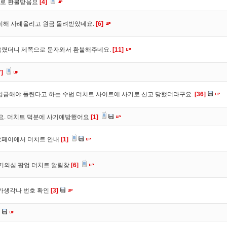
바로 환불받음요
[4]
피해 사례올리고 원금 돌려받았네요.
[6]
올렸더니 제쪽으로 문자와서 환불해주네요.
[11]
7]
입금해야 풀린다고 하는 수법 더치트 사이트에 사기로 신고 당했더라구요.
[36]
구요. 더치트 덕분에 사기예방했어요
[1]
오페이에서 더치트 안내
[1]
사기의심 팝업 더치트 알림창
[6]
트가생각나 번호 확인
[3]