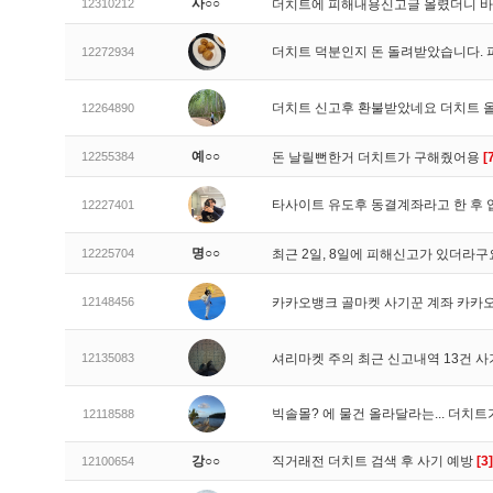
사○○
12310212
더치트에 피해내용신고글 올렸더니 
더치트 덕분인지 돈 돌려받았습니다. 
12272934
더치트 신고후 환불받았네요 더치트 
12264890
예○○
12255384
돈 날릴뻔한거 더치트가 구해줬어용
[
타사이트 유도후 동결계좌라고 한 후 
12227401
명○○
12225704
최근 2일, 8일에 피해신고가 있더라
12148456
카카오뱅크 골마켓 사기꾼 계좌 카카
12135083
셔리마켓 주의 최근 신고내역 13건 
빅솔몰? 에 물건 올라달라는... 더치
12118588
강○○
직거래전 더치트 검색 후 사기 예방
[3]
12100654