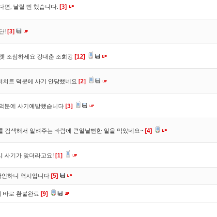
다면, 날릴 뻔 했습니다.
[3]
단!
[3]
마켓 조심하세요 강대춘 조희강
[12]
 더치트 덕분에 사기 안당했네요
[2]
. 덕분에 사기예방했습니다
[3]
를 검색해서 알려주는 바람에 큰일날뻔한 일을 막았네요~
[4]
시 사기가 맞더라고요!
[1]
확인하니 역시입니다
[5]
니 바로 환불완료
[9]