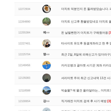
더치트 덕분인지 돈 돌려받았습니다. 
12272934
더치트 신고후 환불받았네요 더치트 
12264890
예○○
12255384
돈 날릴뻔한거 더치트가 구해줬어용
[
타사이트 유도후 동결계좌라고 한 후 
12227401
명○○
12225704
최근 2일, 8일에 피해신고가 있더라
12148456
카카오뱅크 골마켓 사기꾼 계좌 카카
12135083
셔리마켓 주의 최근 신고내역 13건 
빅솔몰? 에 물건 올라달라는... 더치
12118588
강○○
직거래전 더치트 검색 후 사기 예방
[3]
12100654