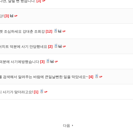
다면, 날릴 뻔 했습니다.
[3]
단!
[3]
마켓 조심하세요 강대춘 조희강
[12]
 더치트 덕분에 사기 안당했네요
[2]
. 덕분에 사기예방했습니다
[3]
를 검색해서 알려주는 바람에 큰일날뻔한 일을 막았네요~
[4]
시 사기가 맞더라고요!
[1]
다음