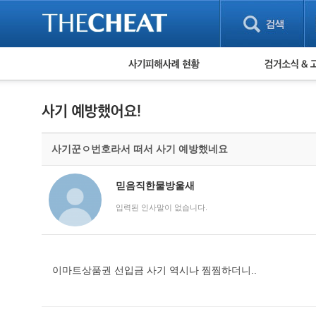
피해사례 현황
검거 소식
직거래 피해사례
고맙습니다! 감
게임 · 비실물 피해사례
스팸 피해사례
암호화폐 피해사례
사기꾼ㅇ번호라서 떠서 사기 예방했네요
보이스피싱 피해사례
유해사이트 목록
비공개 피해사례
믿음직한물방울새
워킹홀리데이 피해사례
입력된 인사말이 없습니다.
이마트상품권 선입금 사기 역시나 찜찜하더니..