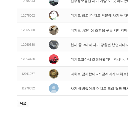
진주정보통신 사기 예방, 이 곳 아니었
12095543
더치트 최고! 더치트 덕분에 사기꾼 차
12078002
12065600
더치트 3건이상 조회됨 구글 재미지
12060330
현재 중고나라 사기 당할번 했습니다
12054466
더치트깔아서 조회해봤더니 역시나..
12011077
더치트 감사합니다~ 딸래미가 더치트
11978332
사기 예방했어요 더치트 조회 결과 역