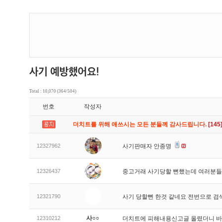
Total : 10,070 (364/504)
번호
작성자
더치트를 위해 애쓰시는 모든 분들께 감사드립니다.
[145
12327962
사기판매자 안종명
12326437
중고거래 사기당할 뻔했는데 여러분들
12321790
사기 당할뻔 한것 같네요 전번으로 검
사○○
12310212
더치트에 피해내용신고글 올렸더니 