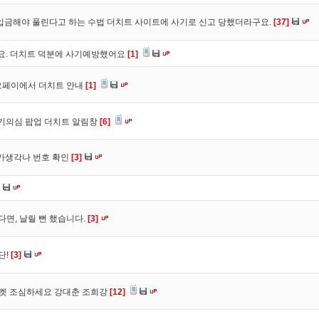
입금해야 풀린다고 하는 수법 더치트 사이트에 사기로 신고 당했더라구요.
[37]
구요. 더치트 덕분에 사기예방했어요
[1]
오페이에서 더치트 안내
[1]
사기의심 팝업 더치트 알림창
[6]
트가생각나 번호 확인
[3]
다면, 날릴 뻔 했습니다.
[3]
단!
[3]
마켓 조심하세요 강대춘 조희강
[12]