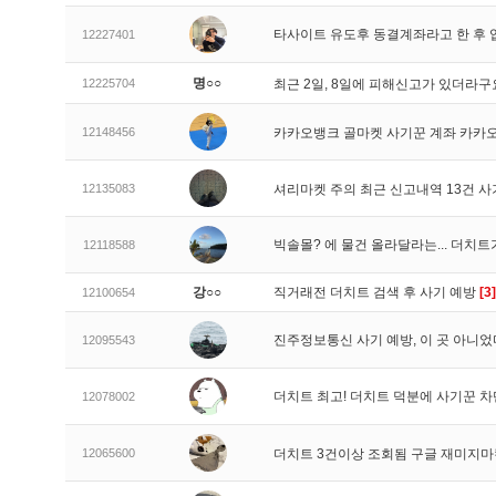
타사이트 유도후 동결계좌라고 한 후 
12227401
명○○
12225704
최근 2일, 8일에 피해신고가 있더라
12148456
카카오뱅크 골마켓 사기꾼 계좌 카카
12135083
셔리마켓 주의 최근 신고내역 13건 
빅솔몰? 에 물건 올라달라는... 더치
12118588
강○○
직거래전 더치트 검색 후 사기 예방
[3]
12100654
진주정보통신 사기 예방, 이 곳 아니었
12095543
더치트 최고! 더치트 덕분에 사기꾼 차
12078002
12065600
더치트 3건이상 조회됨 구글 재미지