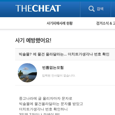
피해사례 현황
검거 소식
직거래 피해사례
고맙습니다! 감
게임 · 비실물 피해사례
스팸 피해사례
암호화폐 피해사례
빅솔몰? 에 물건 올라달라는... 더치트가생각나 번호 확인
보이스피싱 피해사례
유해사이트 목록
비공개 피해사례
빈틈없는모험
워킹홀리데이 피해사례
입력된 인사말이 없습니다.
중고나라에 글 올리자마자 문자로
빅솔몰에 물건올라달라는 문자를 받았고
더치트가생각나 번호 확인하니
3일전 2건이나 검색이 딱!