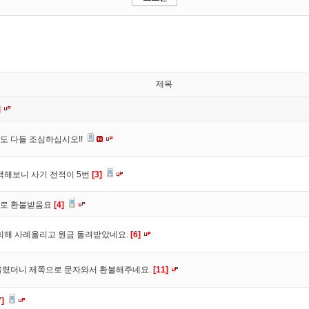
제목
]
도 다들 조심하십시오!!
색해보니 사기 전적이 5번
[3]
바로 환불받음요
[4]
피해 사례올리고 원금 돌려받았네요.
[6]
올렸더니 제쪽으로 문자와서 환불해주네요.
[11]
7]