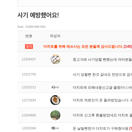
Total : 10,069 (360/504)
번호
작성자
더치트를 위해 애쓰시는 모든 분들께 감사드립니다.
[145
12326437
중고거래 사기당할 뻔했는데 여러분들
12321790
사기 당할뻔 한것 같네요 전번으로 검
사○○
12310212
더치트에 피해내용신고글 올렸더니 
더치트 덕분인지 돈 돌려받았습니다. 
12272934
더치트 신고후 환불받았네요 더치트 
12264890
예○○
12255384
돈 날릴뻔한거 더치트가 구해줬어용
[