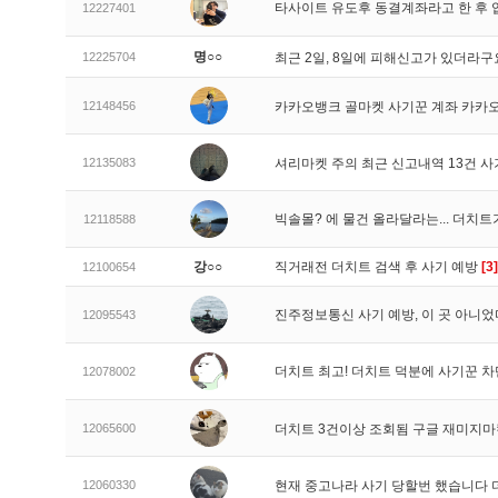
타사이트 유도후 동결계좌라고 한 후 
12227401
명○○
12225704
최근 2일, 8일에 피해신고가 있더라
12148456
카카오뱅크 골마켓 사기꾼 계좌 카카
12135083
셔리마켓 주의 최근 신고내역 13건 
빅솔몰? 에 물건 올라달라는... 더치
12118588
강○○
직거래전 더치트 검색 후 사기 예방
[3]
12100654
진주정보통신 사기 예방, 이 곳 아니었
12095543
더치트 최고! 더치트 덕분에 사기꾼 차
12078002
12065600
더치트 3건이상 조회됨 구글 재미지
12060330
현재 중고나라 사기 당할번 했습니다