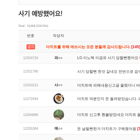
Total : 10,068 (356/504)
번호
작성자
더치트를 위해 애쓰시는 모든 분들께 감사드립니다.
[145
파○○
LG 이노텍 이겸유 사기 당할뻔했어요
12324720
12321790
사기 당할뻔 한것 같네요 전번으로 검
사○○
12310212
더치트에 피해내용신고글 올렸더니 
더치트 덕분인지 돈 돌려받았습니다. 
12272934
더치트 신고후 환불받았네요 더치트 
12264890
예○○
12255384
돈 날릴뻔한거 더치트가 구해줬어용
[