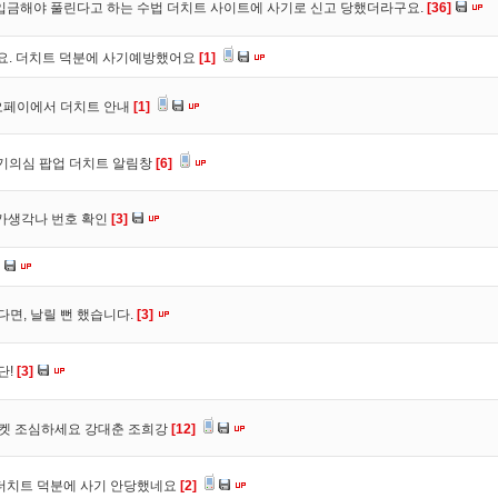
입금해야 풀린다고 하는 수법 더치트 사이트에 사기로 신고 당했더라구요.
[36]
구요. 더치트 덕분에 사기예방했어요
[1]
오페이에서 더치트 안내
[1]
사기의심 팝업 더치트 알림창
[6]
트가생각나 번호 확인
[3]
다면, 날릴 뻔 했습니다.
[3]
단!
[3]
마켓 조심하세요 강대춘 조희강
[12]
 더치트 덕분에 사기 안당했네요
[2]