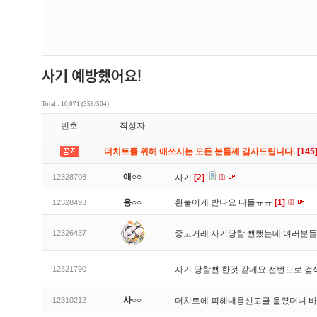
Total : 10,071 (356/504)
번호
작성자
더치트를 위해 애쓰시는 모든 분들께 감사드립니다.
[145
애○○
12328708
사기
[2]
용○○
환불어케 받나요 다들ㅠㅠ
[1]
12328493
12326437
중고거래 사기당할 뻔했는데 여러분들
12321790
사기 당할뻔 한것 같네요 전번으로 검
사○○
12310212
더치트에 피해내용신고글 올렸더니 