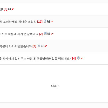
단!
[3]
마켓 조심하세요 강대춘 조희강
[12]
 더치트 덕분에 사기 안당했네요
[2]
. 덕분에 사기예방했습니다
[3]
를 검색해서 알려주는 바람에 큰일날뻔한 일을 막았네요~
[4]
다음