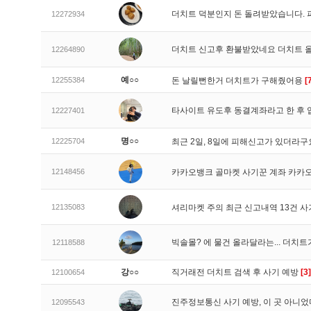
더치트 덕분인지 돈 돌려받았습니다. 
12272934
더치트 신고후 환불받았네요 더치트 
12264890
예○○
12255384
돈 날릴뻔한거 더치트가 구해줬어용
[
타사이트 유도후 동결계좌라고 한 후 
12227401
명○○
12225704
최근 2일, 8일에 피해신고가 있더라
12148456
카카오뱅크 골마켓 사기꾼 계좌 카카
12135083
셔리마켓 주의 최근 신고내역 13건 
빅솔몰? 에 물건 올라달라는... 더치
12118588
강○○
직거래전 더치트 검색 후 사기 예방
[3]
12100654
진주정보통신 사기 예방, 이 곳 아니었
12095543