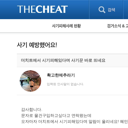
피해사례 현황
검거 소식
직거래 피해사례
고맙습니다! 감
게임 · 비실물 피해사례
스팸 피해사례
암호화폐 피해사례
더치트에서 시기피해있다며 사기꾼 바로 뜨네요
보이스피싱 피해사례
유해사이트 목록
비공개 피해사례
확고한메추라기
워킹홀리데이 피해사례
입력된 인사말이 없습니다.
감사합니다.
문자로 물건구입하고싶다고 연락왔는데
오자마자 더치트에서 시기피해있다며 알람이 울리네요! 혜민