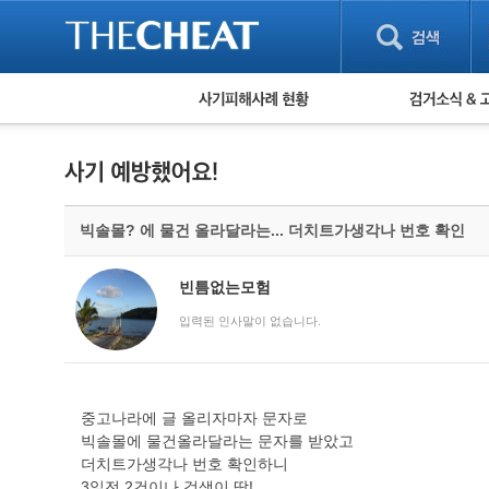
피해사례 현황
검거 소식
직거래 피해사례
고맙습니다! 감
게임 · 비실물 피해사례
스팸 피해사례
암호화폐 피해사례
빅솔몰? 에 물건 올라달라는... 더치트가생각나 번호 확인
보이스피싱 피해사례
유해사이트 목록
비공개 피해사례
빈틈없는모험
워킹홀리데이 피해사례
입력된 인사말이 없습니다.
중고나라에 글 올리자마자 문자로
빅솔몰에 물건올라달라는 문자를 받았고
더치트가생각나 번호 확인하니
3일전 2건이나 검색이 딱!