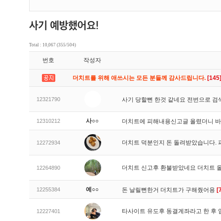
Total : 10,067 (355/504)
번호
작성자
더치트를 위해 애쓰시는 모든 분들께 감사드립니다.
[145
12321790
사기 당할뻔 한것 같네요 전번으로 검
사○○
12310212
더치트에 피해내용신고글 올렸더니 
더치트 덕분인지 돈 돌려받았습니다. 
12272934
더치트 신고후 환불받았네요 더치트 
12264890
예○○
12255384
돈 날릴뻔한거 더치트가 구해줬어용
[
타사이트 유도후 동결계좌라고 한 후 
12227401