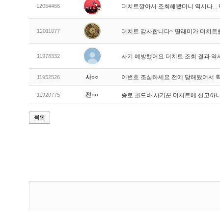
12054466
더치트깔아서 조회해봤더니 역시나..
12011077
더치트 감사합니다~ 딸래미가 더치트
11978332
사기 예방했어요 더치트 조회 결과 역
사○○
이번호 조심하세요 전에 당해봤어서 
11952526
전○○
11920775
종로 골드바 사기꾼 더치트에 신고하