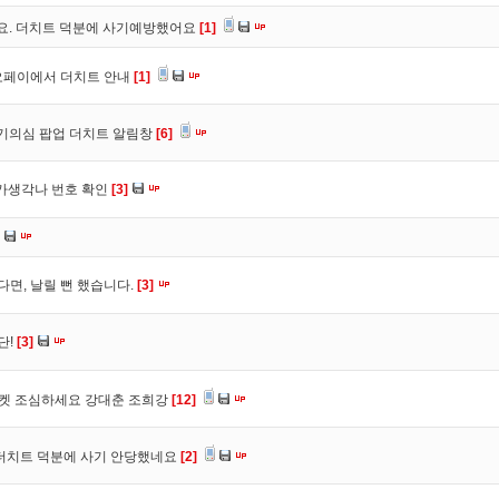
구요. 더치트 덕분에 사기예방했어요
[1]
오페이에서 더치트 안내
[1]
사기의심 팝업 더치트 알림창
[6]
트가생각나 번호 확인
[3]
다면, 날릴 뻔 했습니다.
[3]
단!
[3]
마켓 조심하세요 강대춘 조희강
[12]
 더치트 덕분에 사기 안당했네요
[2]