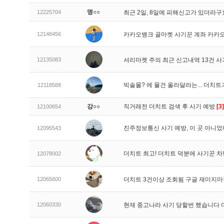
명○○
12225704
최근 2일, 8일에 피해신고가 있더라
12148456
카카오뱅크 골마켓 사기꾼 계좌 카카
12135083
셔리마켓 주의 최근 신고내역 13건 
빅솔몰? 에 물건 올라달라는... 더치
12118588
강○○
직거래전 더치트 검색 후 사기 예방
[3]
12100654
진주정보통신 사기 예방, 이 곳 아니었
12095543
더치트 최고! 더치트 덕분에 사기꾼 차
12078002
12065600
더치트 3건이상 조회됨 구글 재미지
12060330
현재 중고나라 사기 당할번 했습니다