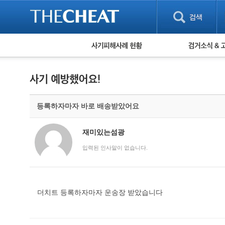
피해사례 현황
검거 소식
직거래 피해사례
고맙습니다! 감
게임 · 비실물 피해사례
스팸 피해사례
암호화폐 피해사례
등록하자마자 바로 배송받았어요
보이스피싱 피해사례
유해사이트 목록
비공개 피해사례
재미있는섬광
워킹홀리데이 피해사례
입력된 인사말이 없습니다.
더치트 등록하자마자 운송장 받았습니다