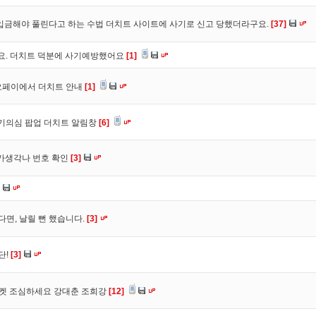
입금해야 풀린다고 하는 수법 더치트 사이트에 사기로 신고 당했더라구요.
[37]
구요. 더치트 덕분에 사기예방했어요
[1]
오페이에서 더치트 안내
[1]
사기의심 팝업 더치트 알림창
[6]
트가생각나 번호 확인
[3]
다면, 날릴 뻔 했습니다.
[3]
단!
[3]
마켓 조심하세요 강대춘 조희강
[12]