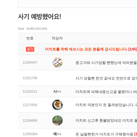
Total : 10,069 (355/504)
번호
작성자
더치트를 위해 애쓰시는 모든 분들께 감사드립니다.
[145
12326437
중고거래 사기당할 뻔했는데 여러분들
12321790
사기 당할뻔 한것 같네요 전번으로 검
사○○
12310212
더치트에 피해내용신고글 올렸더니 
더치트 덕분인지 돈 돌려받았습니다. 
12272934
더치트 신고후 환불받았네요 더치트 
12264890
예○○
12255384
돈 날릴뻔한거 더치트가 구해줬어용
[