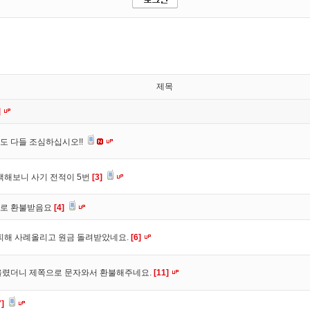
제목
]
도 다들 조심하십시오!!
색해보니 사기 전적이 5번
[3]
바로 환불받음요
[4]
피해 사례올리고 원금 돌려받았네요.
[6]
올렸더니 제쪽으로 문자와서 환불해주네요.
[11]
7]