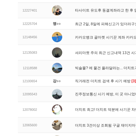
타사이트 유도후 동결계좌라고 한 후 
12227401
명○○
12225704
최근 2일, 8일에 피해신고가 있더라
12148456
카카오뱅크 골마켓 사기꾼 계좌 카카
12135083
셔리마켓 주의 최근 신고내역 13건 
빅솔몰? 에 물건 올라달라는... 더치
12118588
강○○
직거래전 더치트 검색 후 사기 예방
[3]
12100654
진주정보통신 사기 예방, 이 곳 아니었
12095543
더치트 최고! 더치트 덕분에 사기꾼 차
12078002
12065600
더치트 3건이상 조회됨 구글 재미지