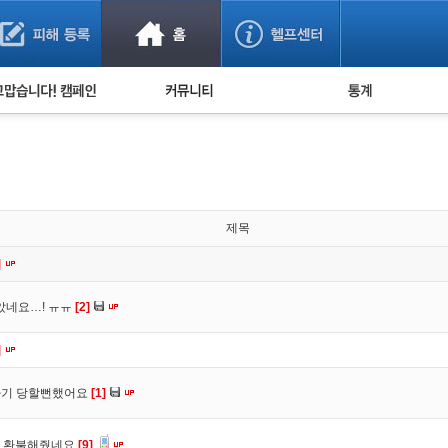
사기 예방했어요!
누적 피해사례 통계
사의 마음 전하기
자유게시판
피해물품명 통계
사기뉴스 브리핑
지역·통신사 통계
사건 사진 자료
은행 일별 피해등록 
사기방지 아이디어
제목
신종사기 주의 정보
]
전문가 칼럼
았네요…! ㅠㅠ
[2]
금융사기 관련 영상
]
 사기 당할뻔했어요
[1]
서 환불해줬네요
[9]