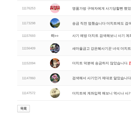
11176253
명품가방 구매자에게 사기당할뻔 했
11173298
송금 직전 멈췄습니다 더치트에도 검
이○○
사기 예방 더치트 검색해보니 사기 계
11157693
11156409
새마을금고 강은혜사기꾼 녀석 더치
더치트 덕분에 송금하지 않았습니다.
[
11152094
검색해서 사기인거 제대로 알았습니다
11147860
11147572
더치트에 계좌입력 해보니 역시나 사기