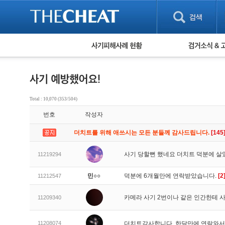
피해사례 현황
검거 소식
직거래 피해사례
고맙습니다! 감
게임 · 비실물 피해사례
스팸 피해사례
암호화폐 피해사례
Total : 10,070 (353/504)
보이스피싱 피해사례
번호
작성자
유해사이트 목록
비공개 피해사례
더치트를 위해 애쓰시는 모든 분들께 감사드립니다.
[145
워킹홀리데이 피해사례
사기 당할뻔 했네요 더치트 덕분에 살
11219294
민○○
덕분에 6개월만에 연락받았습니다.
[2
11212547
카메라 사기 2번이나 같은 인간한테
11209340
11208074
더치트감사합니다. 한달만에 연락와