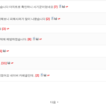
었습니다 더치트로 확인하니 사기꾼이었네요
[7]
색해보니 피해사려가 많이 나왔습니다
[2]
좌
[3]
트덕에 예방하였습니다.
[6]
5]
.
[11]
였어요 네이버 카페글인데..
[2]
다음