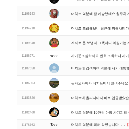
11198183
더치트 덕분에 잘 예방했네요 월주차
11194218
더치트 조회해보니 최근에 피해사례가
계좌로 돈 보낼려 그랬더니 의심가는 
11189348
높○○
11188271
사기꾼조심하세요 번호 조회하니 사기
더치트에 검색하여 덕분에 사기 예방
11187658
11186503
문자오자마자 더치트에서 알려주네요
11183626
더치트에 올리자마자 바로 입금받았
11182468
더치트 덕분에 10만원 아낌 사기피해
확○○
더치트 덕분에 피해 막았습니다 ㅜㅜ
[
11178163