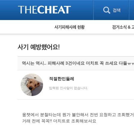
피해사례 현황
검거 소식
직거래 피해사례
고맙습니다! 감
게임 · 비실물 피해사례
스팸 피해사례
암호화폐 피해사례
역시는 역시.. 피해사례 3건이네요 더치트 꼭 쓰세요 다들ㅠ
보이스피싱 피해사례
유해사이트 목록
비공개 피해사례
적절한민들레
워킹홀리데이 피해사례
입력된 인사말이 없습니다.
옾챗에서 분철타는데 뭔가 불안해서 전번 요청하고 조회했거든
거래 전에 꼭꼭!! 더치트로 조회해보셔요