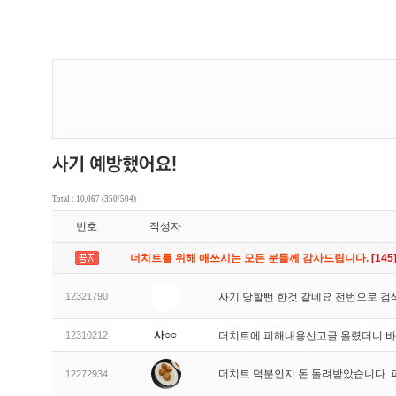
Total : 10,067 (350/504)
번호
작성자
더치트를 위해 애쓰시는 모든 분들께 감사드립니다.
[145
12321790
사기 당할뻔 한것 같네요 전번으로 검
사○○
12310212
더치트에 피해내용신고글 올렸더니 
더치트 덕분인지 돈 돌려받았습니다. 
12272934