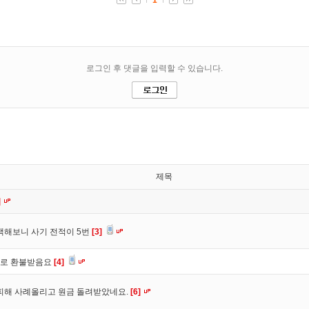
제목
]
색해보니 사기 전적이 5번
[3]
바로 환불받음요
[4]
피해 사례올리고 원금 돌려받았네요.
[6]