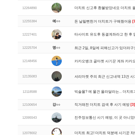
더치트 신고후 환불받았네요 더치트 
12264890
예○○
12255384
돈 날릴뻔한거 더치트가 구해줬어용
[
타사이트 유도후 동결계좌라고 한 후 
12227401
명○○
12225704
최근 2일, 8일에 피해신고가 있더라
12148456
카카오뱅크 골마켓 사기꾼 계좌 카카
12135083
셔리마켓 주의 최근 신고내역 13건 
빅솔몰? 에 물건 올라달라는... 더치
12118588
강○○
직거래전 더치트 검색 후 사기 예방
[3]
12100654
진주정보통신 사기 예방, 이 곳 아니었
12095543
더치트 최고! 더치트 덕분에 사기꾼 차
12078002