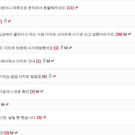
올렸더니 제쪽으로 문자와서 환불해주네요.
[11]
7]
입금해야 풀린다고 하는 수법 더치트 사이트에 사기로 신고 당했더라구요.
[36]
구요. 더치트 덕분에 사기예방했어요
[1]
오페이에서 더치트 안내
[1]
사기의심 팝업 더치트 알림창
[6]
트가생각나 번호 확인
[3]
다면, 날릴 뻔 했습니다.
[3]
단!
[3]