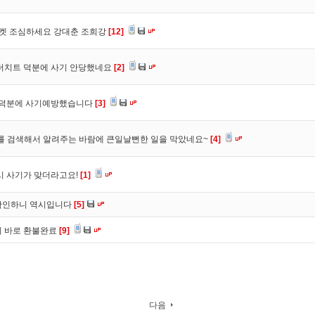
마켓 조심하세요 강대춘 조희강
[12]
 더치트 덕분에 사기 안당했네요
[2]
. 덕분에 사기예방했습니다
[3]
를 검색해서 알려주는 바람에 큰일날뻔한 일을 막았네요~
[4]
시 사기가 맞더라고요!
[1]
확인하니 역시입니다
[5]
니 바로 환불완료
[9]
다음