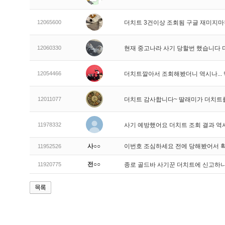
12065600
더치트 3건이상 조회됨 구글 재미지
12060330
현재 중고나라 사기 당할번 했습니다
12054466
더치트깔아서 조회해봤더니 역시나..
12011077
더치트 감사합니다~ 딸래미가 더치트
11978332
사기 예방했어요 더치트 조회 결과 역
사○○
이번호 조심하세요 전에 당해봤어서 
11952526
전○○
11920775
종로 골드바 사기꾼 더치트에 신고하