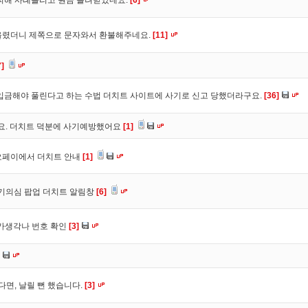
피해 사례올리고 원금 돌려받았네요.
[6]
올렸더니 제쪽으로 문자와서 환불해주네요.
[11]
7]
입금해야 풀린다고 하는 수법 더치트 사이트에 사기로 신고 당했더라구요.
[36]
구요. 더치트 덕분에 사기예방했어요
[1]
오페이에서 더치트 안내
[1]
사기의심 팝업 더치트 알림창
[6]
트가생각나 번호 확인
[3]
다면, 날릴 뻔 했습니다.
[3]