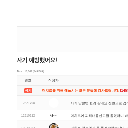
Total : 10,067 (349/504)
번호
작성자
더치트를 위해 애쓰시는 모든 분들께 감사드립니다.
[145
12321790
사기 당할뻔 한것 같네요 전번으로 검
사○○
12310212
더치트에 피해내용신고글 올렸더니 