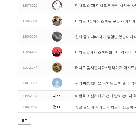
더치트 최고! 더치트 덕분에 사기꾼 차
12078002
12065600
더치트 3건이상 조회됨 구글 재미지
12060330
현재 중고나라 사기 당할번 했습니다
12054466
더치트깔아서 조회해봤더니 역시나..
12011077
더치트 감사합니다~ 딸래미가 더치트
11978332
사기 예방했어요 더치트 조회 결과 역
사○○
이번호 조심하세요 전에 당해봤어서 
11952526
전○○
11920775
종로 골드바 사기꾼 더치트에 신고하