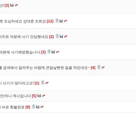
단!
[3]
마켓 조심하세요 강대춘 조희강
[12]
 더치트 덕분에 사기 안당했네요
[2]
. 덕분에 사기예방했습니다
[3]
를 검색해서 알려주는 바람에 큰일날뻔한 일을 막았네요~
[4]
시 사기가 맞더라고요!
[1]
확인하니 역시입니다
[5]
니 바로 환불완료
[9]