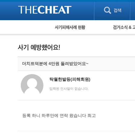
피해사례 현황
검거 소식
직거래 피해사례
고맙습니다! 감
게임 · 비실물 피해사례
스팸 피해사례
암호화폐 피해사례
더치트덕분에 4만원 돌려받았어요~
보이스피싱 피해사례
유해사이트 목록
비공개 피해사례
탁월한발등(피해회원)
워킹홀리데이 피해사례
입력된 인사말이 없습니다.
등록 하니 하루만에 연락 왔습니다 최고