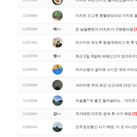
더치트 덕분인지 돈 돌려받았습니다. 
12272934
더치트 신고후 환불받았네요 더치트 
12264890
예○○
12255384
돈 날릴뻔한거 더치트가 구해줬어용
[
타사이트 유도후 동결계좌라고 한 후 
12227401
명○○
12225704
최근 2일, 8일에 피해신고가 있더라
12148456
카카오뱅크 골마켓 사기꾼 계좌 카카
12135083
셔리마켓 주의 최근 신고내역 13건 
빅솔몰? 에 물건 올라달라는... 더치
12118588
강○○
직거래전 더치트 검색 후 사기 예방
[3]
12100654
진주정보통신 사기 예방, 이 곳 아니었
12095543