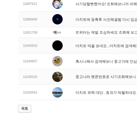
11687621
사기당할뻔했어요! 조회해보니까 피해
11685690
더치트에 등록후 사건해결됨 다시 
예○○
트위터는 제발 조심하세요 조회해 보고
11651708
11640910
더치트 덕을 보네요...더치트에 검색해
11640837
혹시나해서 검색해보니 중고거래 안
중고나라 핸폰번호로 사기조회해보니
11638103
11626561
더치트 위력 대단.. 효과가 탁월하네요