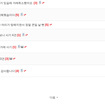
가 있길래 거래취소했어요.
[3]
입금해줫습이다
[5]
 머리가 띵해지면서 정말 큰일 날 뻔
[5]
보니 사기 4건
[1]
심거래 사기
[1]
 3건
[3]
. 감사합니다
[4]
다음