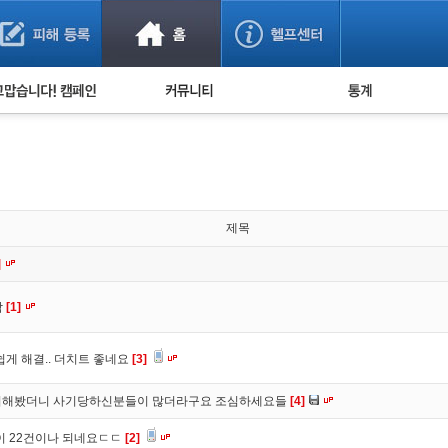
사기 예방했어요!
누적 피해사례 통계
사의 마음 전하기
자유게시판
피해물품명 통계
사기뉴스 브리핑
지역·통신사 통계
사건 사진 자료
은행 일별 피해등록 
사기방지 아이디어
제목
신종사기 주의 정보
]
전문가 칼럼
함
[1]
금융사기 관련 영상
게 해결.. 더치트 좋네요
[3]
 조회해봤더니 사기당하신분들이 많더라구요 조심하세요들
[4]
이 22건이나 되네요ㄷㄷ
[2]