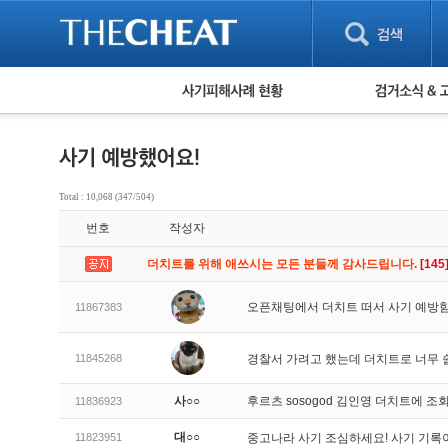
피해사례 현황
검거 소식
직거래 피해사례
고맙습니다! 감
게임 · 비실물 피해사례
스팸 피해사례
암호화폐 피해사례
Total : 10,068 (347/504)
보이스피싱 피해사례
번호
작성자
유해사이트 목록
비공개 피해사례
더치트를 위해 애쓰시는 모든 분들께 감사드립니다.
[145
워킹홀리데이 피해사례
오픈채팅에서 더치트 떠서 사기 예방
11867383
11845268
경찰서 가려고 했는데 더치트로 너무 쉽
사○○
후르츠 sosogod 김인영 더치트에
11836923
대○○
11823951
중고나라 사기 조심하세요! 사기 기록