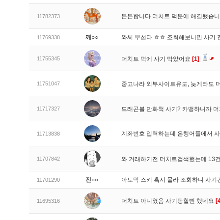
든든합니다 더치트 덕분에 해결됐습
11782373
깨○○
와씨 무섭다 ㅎㅎ 조회해보니깐 사기 
11769338
11755345
더치트 덕에 사기 막았어요
[1]
11751047
중고나라 외부사이트유도, 늦게라도
11717327
드래곤볼 만화책 사기? 카뱅하니까 
계좌번호 입력하는데 은행어플에서 사
11713838
11707842
와 거래하기전 더치트검색했는데 13건
진○○
아토믹 스키 혹시 몰라 조회하니 사기
11701290
더치트 아니였음 사기당할뻔 했네요
[
11695316