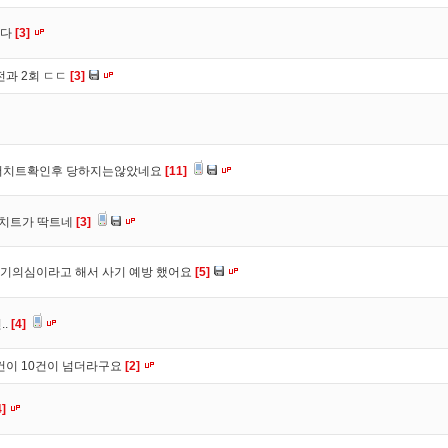
니다
[3]
전과 2회 ㄷㄷ
[3]
 더치트확인후 당하지는않았네요
[11]
더치트가 딱트네
[3]
기의심이라고 해서 사기 예방 했어요
[5]
..
[4]
건이 10건이 넘더라구요
[2]
4]