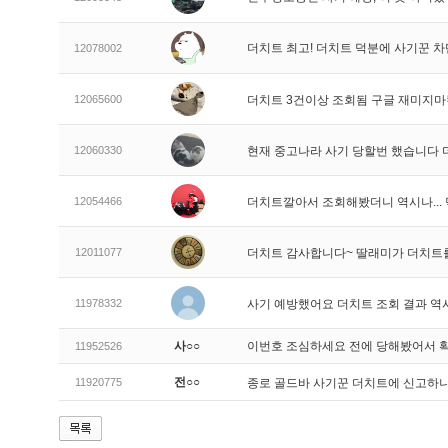
더치트 최고! 더치트 덕분에 사기꾼 차
12078002
12065600
더치트 3건이상 조회됨 구글 재미지
12060330
현재 중고나라 사기 당할번 했습니다
12054466
더치트깔아서 조회해봤더니 역시나..
12011077
더치트 감사합니다~ 딸래미가 더치트
11978332
사기 예방했어요 더치트 조회 결과 역
사○○
이번호 조심하세요 전에 당해봤어서 
11952526
전○○
11920775
종로 골드바 사기꾼 더치트에 신고하