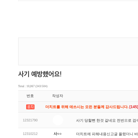
Total : 10,067 (343/504)
번호
작성자
더치트를 위해 애쓰시는 모든 분들께 감사드립니다.
[145
12321790
사기 당할뻔 한것 같네요 전번으로 검
사○○
12310212
더치트에 피해내용신고글 올렸더니 