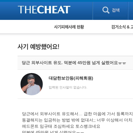
피해사례 현황
검거 소식
직거래 피해사례
고맙습니다! 감
게임 · 비실물 피해사례
스팸 피해사례
암호화폐 피해사례
당근 외부사이트 유도. 덕분에 45만원 넘게 살렸어요ㅠㅠ
보이스피싱 피해사례
유해사이트 목록
비공개 피해사례
대담한보안등(피해회원)
워킹홀리데이 피해사례
입력된 인사말이 없습니다.
당근에서 외부사이트 유도해서… 급한 마음에 가서 등록까
동결해지는 입금하는 방법 밖에 없대서;; 너무 이상해서 더
에드몬트 임규태 조심하세요 토스뱅크네요
덕분에 45만원 넘게 살렸어요ㅠㅠ