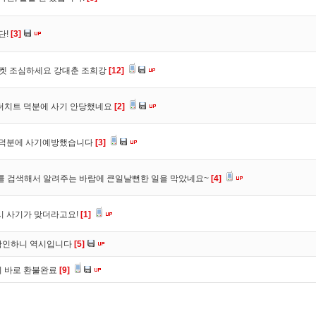
단!
[3]
마켓 조심하세요 강대춘 조희강
[12]
 더치트 덕분에 사기 안당했네요
[2]
. 덕분에 사기예방했습니다
[3]
를 검색해서 알려주는 바람에 큰일날뻔한 일을 막았네요~
[4]
시 사기가 맞더라고요!
[1]
확인하니 역시입니다
[5]
니 바로 환불완료
[9]