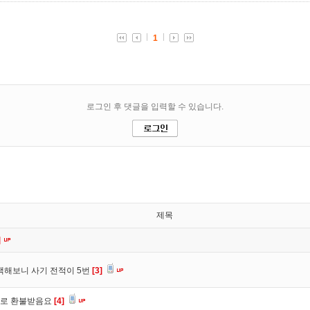
제목
]
색해보니 사기 전적이 5번
[3]
바로 환불받음요
[4]