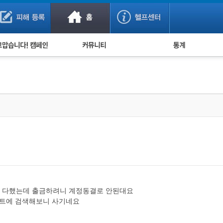
사기 예방했어요!
누적 피해사례 통계
사의 마음 전하기
자유게시판
피해물품명 통계
사기뉴스 브리핑
지역·통신사 통계
사건 사진 자료
은행 일별 피해등록 
사기방지 아이디어
신종사기 주의 정보
전문가 칼럼
금융사기 관련 영상
지 다했는데 출금하려니 계정동결로 안된대요
치트에 검색해보니 사기네요