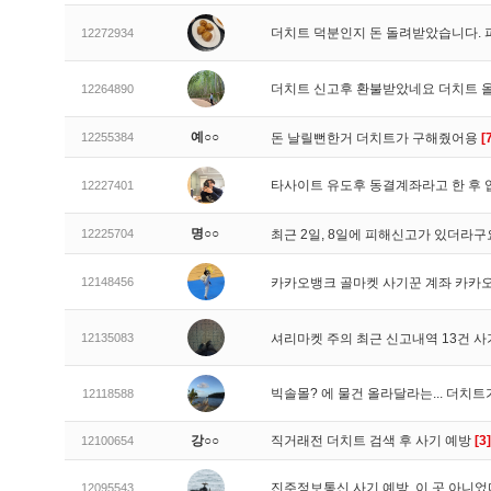
더치트 덕분인지 돈 돌려받았습니다. 
12272934
더치트 신고후 환불받았네요 더치트 
12264890
예○○
12255384
돈 날릴뻔한거 더치트가 구해줬어용
[
타사이트 유도후 동결계좌라고 한 후 
12227401
명○○
12225704
최근 2일, 8일에 피해신고가 있더라
12148456
카카오뱅크 골마켓 사기꾼 계좌 카카
12135083
셔리마켓 주의 최근 신고내역 13건 
빅솔몰? 에 물건 올라달라는... 더치
12118588
강○○
직거래전 더치트 검색 후 사기 예방
[3]
12100654
진주정보통신 사기 예방, 이 곳 아니었
12095543