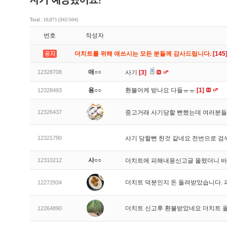
Total : 10,071 (342/504)
번호
작성자
더치트를 위해 애쓰시는 모든 분들께 감사드립니다.
[145
애○○
12328708
사기
[3]
용○○
환불어케 받나요 다들ㅠㅠ
[1]
12328493
12326437
중고거래 사기당할 뻔했는데 여러분들
12321790
사기 당할뻔 한것 같네요 전번으로 검
사○○
12310212
더치트에 피해내용신고글 올렸더니 
더치트 덕분인지 돈 돌려받았습니다. 
12272934
더치트 신고후 환불받았네요 더치트 
12264890