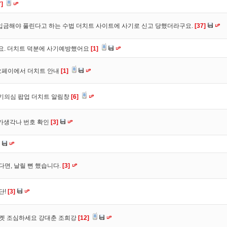
7]
입금해야 풀린다고 하는 수법 더치트 사이트에 사기로 신고 당했더라구요.
[37]
구요. 더치트 덕분에 사기예방했어요
[1]
오페이에서 더치트 안내
[1]
사기의심 팝업 더치트 알림창
[6]
트가생각나 번호 확인
[3]
다면, 날릴 뻔 했습니다.
[3]
단!
[3]
마켓 조심하세요 강대춘 조희강
[12]