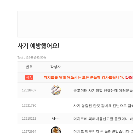
Total : 10,069 (340/504)
번호
작성자
더치트를 위해 애쓰시는 모든 분들께 감사드립니다.
[145
12326437
중고거래 사기당할 뻔했는데 여러분들
12321790
사기 당할뻔 한것 같네요 전번으로 검
사○○
12310212
더치트에 피해내용신고글 올렸더니 
더치트 덕분인지 돈 돌려받았습니다. 
12272934