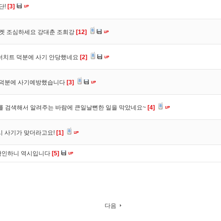
단!
[3]
마켓 조심하세요 강대춘 조희강
[12]
 더치트 덕분에 사기 안당했네요
[2]
. 덕분에 사기예방했습니다
[3]
를 검색해서 알려주는 바람에 큰일날뻔한 일을 막았네요~
[4]
시 사기가 맞더라고요!
[1]
확인하니 역시입니다
[5]
다음