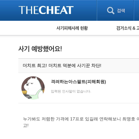
피해사례 현황
검거 소식
직거래 피해사례
고맙습니다! 감
게임 · 비실물 피해사례
스팸 피해사례
암호화폐 피해사례
더치트 최고! 더치트 덕분에 사기꾼 차단!
보이스피싱 피해사례
유해사이트 목록
비공개 피해사례
격려하는아스팔트(피해회원)
워킹홀리데이 피해사례
입력된 인사말이 없습니다.
누가봐도 저렴한 가격에 17프로 있길래 연락해보니 최명호 
고!