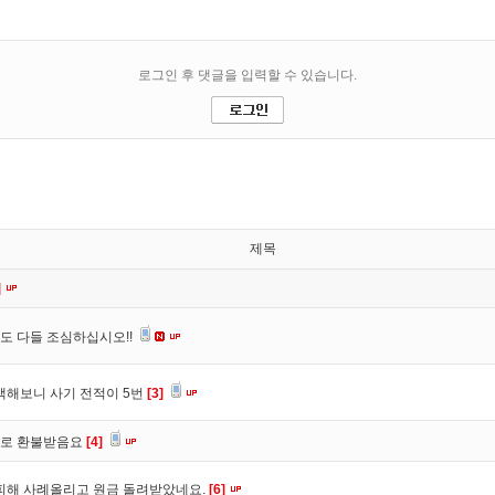
제목
]
도 다들 조심하십시오!!
색해보니 사기 전적이 5번
[3]
바로 환불받음요
[4]
피해 사례올리고 원금 돌려받았네요.
[6]