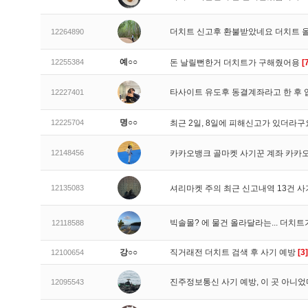
더치트 신고후 환불받았네요 더치트 
12264890
예○○
12255384
돈 날릴뻔한거 더치트가 구해줬어용
[
타사이트 유도후 동결계좌라고 한 후 
12227401
명○○
12225704
최근 2일, 8일에 피해신고가 있더라
12148456
카카오뱅크 골마켓 사기꾼 계좌 카카
12135083
셔리마켓 주의 최근 신고내역 13건 
빅솔몰? 에 물건 올라달라는... 더치
12118588
강○○
직거래전 더치트 검색 후 사기 예방
[3]
12100654
진주정보통신 사기 예방, 이 곳 아니었
12095543