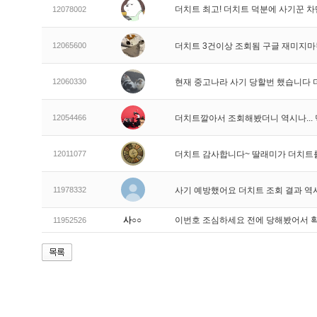
더치트 최고! 더치트 덕분에 사기꾼 차
12078002
12065600
더치트 3건이상 조회됨 구글 재미지
12060330
현재 중고나라 사기 당할번 했습니다
12054466
더치트깔아서 조회해봤더니 역시나..
12011077
더치트 감사합니다~ 딸래미가 더치트
11978332
사기 예방했어요 더치트 조회 결과 역
사○○
이번호 조심하세요 전에 당해봤어서 
11952526