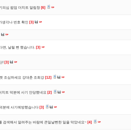
사기의심 팝업 더치트 알림창
[6]
트가생각나 번호 확인
[3]
다면, 날릴 뻔 했습니다.
[3]
단!
[3]
마켓 조심하세요 강대춘 조희강
[12]
 더치트 덕분에 사기 안당했네요
[2]
. 덕분에 사기예방했습니다
[3]
를 검색해서 알려주는 바람에 큰일날뻔한 일을 막았네요~
[4]