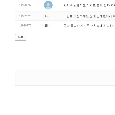
11978332
사기 예방했어요 더치트 조회 결과 역
사○○
이번호 조심하세요 전에 당해봤어서 
11952526
전○○
11920775
종로 골드바 사기꾼 더치트에 신고하