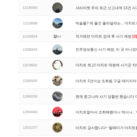
12135083
셔리마켓 주의 최근 신고내역 13건 
빅솔몰? 에 물건 올라달라는... 더치
12118588
강○○
직거래전 더치트 검색 후 사기 예방
[3]
12100654
진주정보통신 사기 예방, 이 곳 아니었
12095543
더치트 최고! 더치트 덕분에 사기꾼 차
12078002
12065600
더치트 3건이상 조회됨 구글 재미지
12060330
현재 중고나라 사기 당할번 했습니다
12054466
더치트깔아서 조회해봤더니 역시나..
12011077
더치트 감사합니다~ 딸래미가 더치트