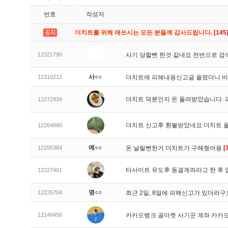
번호
작성자
더치트를 위해 애쓰시는 모든 분들께 감사드립니다.
[145
12321790
사기 당할뻔 한것 같네요 전번으로 검
사○○
12310212
더치트에 피해내용신고글 올렸더니 
더치트 덕분인지 돈 돌려받았습니다. 
12272934
더치트 신고후 환불받았네요 더치트 
12264890
예○○
12255384
돈 날릴뻔한거 더치트가 구해줬어용
[
타사이트 유도후 동결계좌라고 한 후 
12227401
명○○
12225704
최근 2일, 8일에 피해신고가 있더라
12148456
카카오뱅크 골마켓 사기꾼 계좌 카카