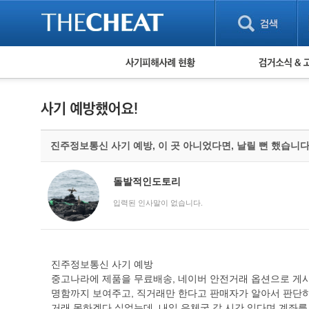
피해사례 현황
검거 소식
직거래 피해사례
고맙습니다! 감
게임 · 비실물 피해사례
스팸 피해사례
암호화폐 피해사례
진주정보통신 사기 예방, 이 곳 아니었다면, 날릴 뻔 했습니다
보이스피싱 피해사례
유해사이트 목록
비공개 피해사례
돌발적인도토리
워킹홀리데이 피해사례
입력된 인사말이 없습니다.
진주정보통신 사기 예방
중고나라에 제품을 무료배송, 네이버 안전거래 옵션으로 게
명함까지 보여주고, 직거래만 한다고 판매자가 알아서 판단
거래 못하겠다 싶었는데, 내일 우체국 갈 시간 있다며 계좌를