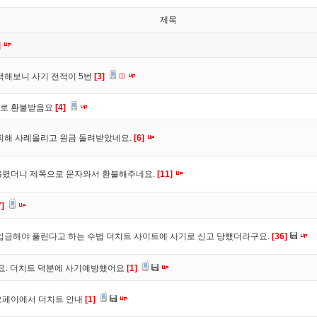
제목
]
색해보니 사기 전적이 5번
[3]
바로 환불받음요
[4]
피해 사례올리고 원금 돌려받았네요.
[6]
올렸더니 제쪽으로 문자와서 환불해주네요.
[11]
7]
입금해야 풀린다고 하는 수법 더치트 사이트에 사기로 신고 당했더라구요.
[36]
구요. 더치트 덕분에 사기예방했어요
[1]
오페이에서 더치트 안내
[1]