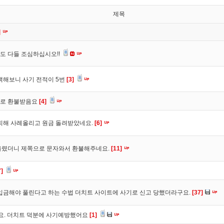
제목
]
도 다들 조심하십시오!!
색해보니 사기 전적이 5번
[3]
바로 환불받음요
[4]
피해 사례올리고 원금 돌려받았네요.
[6]
올렸더니 제쪽으로 문자와서 환불해주네요.
[11]
7]
입금해야 풀린다고 하는 수법 더치트 사이트에 사기로 신고 당했더라구요.
[37]
구요. 더치트 덕분에 사기예방했어요
[1]