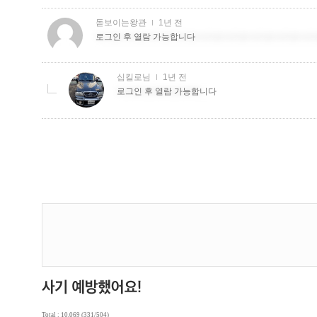
Total : 10,069 (331/504)