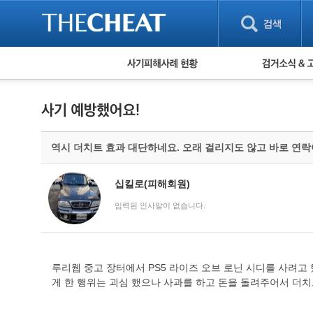
피해사례 현황
검거 소식
직거래 피해사례
고맙습니다! 감
게임 · 비실물 피해사례
스팸 피해사례
암호화폐 피해사례
역시 더치트 효과 대단하네요. 오래 걸리지도 않고 바로 연락
보이스피싱 피해사례
유해사이트 목록
비공개 피해사례
십킬로(피해회원)
워킹홀리데이 피해사례
입력된 인사말이 없습니다.
루리웹 중고 장터에서 PS5 라이즈 오브 로닌 시디를 사려
게 한 행위는 괴심 했으나 사과를 하고 돈을 돌려주어서 더치