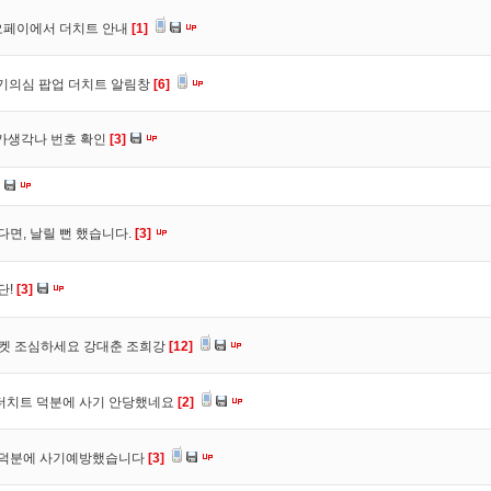
오페이에서 더치트 안내
[1]
사기의심 팝업 더치트 알림창
[6]
트가생각나 번호 확인
[3]
다면, 날릴 뻔 했습니다.
[3]
단!
[3]
마켓 조심하세요 강대춘 조희강
[12]
 더치트 덕분에 사기 안당했네요
[2]
. 덕분에 사기예방했습니다
[3]