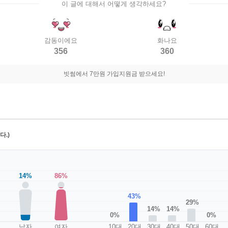
이 글에 대해서 어떻게 생각하세요?
감동이에요
화나요
356
360
빗썸에서 7만원 가입지원금 받으세요!
.)
14%
86%
43%
29%
14%
14%
0%
0%
남자
여자
10대
20대
30대
40대
50대
60대