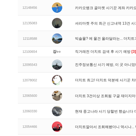
12148456
카카오뱅크 골마켓 사기꾼 계좌 카카
12135083
셔리마켓 주의 최근 신고내역 13건 
빅솔몰? 에 물건 올라달라는... 더치
12118588
강○○
직거래전 더치트 검색 후 사기 예방
[3]
12100654
진주정보통신 사기 예방, 이 곳 아니었
12095543
더치트 최고! 더치트 덕분에 사기꾼 차
12078002
12065600
더치트 3건이상 조회됨 구글 재미지
12060330
현재 중고나라 사기 당할번 했습니다
12054466
더치트깔아서 조회해봤더니 역시나..