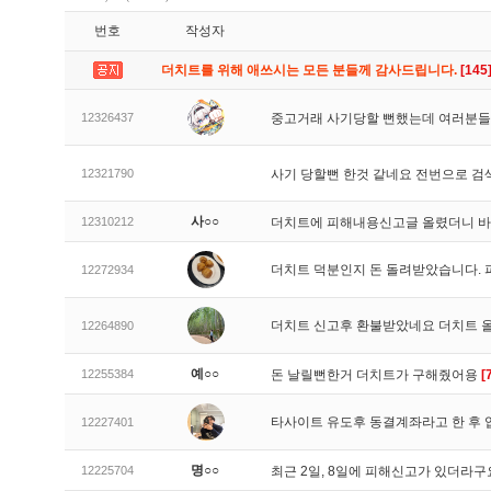
번호
작성자
더치트를 위해 애쓰시는 모든 분들께 감사드립니다.
[145
12326437
중고거래 사기당할 뻔했는데 여러분들
12321790
사기 당할뻔 한것 같네요 전번으로 검
사○○
12310212
더치트에 피해내용신고글 올렸더니 
더치트 덕분인지 돈 돌려받았습니다. 
12272934
더치트 신고후 환불받았네요 더치트 
12264890
예○○
12255384
돈 날릴뻔한거 더치트가 구해줬어용
[
타사이트 유도후 동결계좌라고 한 후 
12227401
명○○
12225704
최근 2일, 8일에 피해신고가 있더라