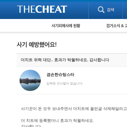
피해사례 현황
검거 소식
직거래 피해사례
고맙습니다! 감
게임 · 비실물 피해사례
스팸 피해사례
암호화폐 피해사례
더치트 위력 대단.. 효과가 탁월하네요. 감사합니다
보이스피싱 피해사례
유해사이트 목록
비공개 피해사례
겸손한슈팅스타
워킹홀리데이 피해사례
입력된 인사말이 없습니다.
사기꾼이 돈 모두 보내주면서 더치트에 올린글 삭제해달라고
더 치트에 등록했더니 효과가 탁월하네요.
감사합니다.