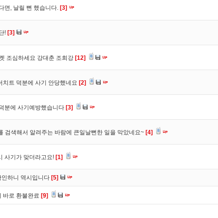
다면, 날릴 뻔 했습니다.
[3]
단!
[3]
마켓 조심하세요 강대춘 조희강
[12]
 더치트 덕분에 사기 안당했네요
[2]
. 덕분에 사기예방했습니다
[3]
를 검색해서 알려주는 바람에 큰일날뻔한 일을 막았네요~
[4]
시 사기가 맞더라고요!
[1]
확인하니 역시입니다
[5]
니 바로 환불완료
[9]