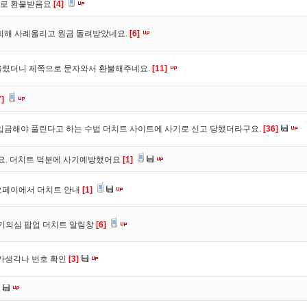
바로 환불받음요
[4]
피해 사례올리고 원금 돌려받았네요.
[6]
올렸더니 제쪽으로 문자와서 환불해주네요.
[11]
7]
입금해야 풀린다고 하는 수법 더치트 사이트에 사기로 신고 당했더라구요.
[36]
구요. 더치트 덕분에 사기예방했어요
[1]
오페이에서 더치트 안내
[1]
사기의심 팝업 더치트 알림창
[6]
트가생각나 번호 확인
[3]