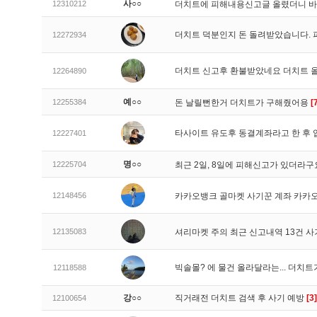
사○○
12310212
더치트에 피해내용신고글 올렸더니 
더치트 덕분인지 돈 돌려받았습니다. 
12272934
더치트 신고후 환불받았네요 더치트 
12264890
예○○
12255384
돈 날릴뻔한거 더치트가 구해줬어용
[
타사이트 유도후 동결계좌라고 한 후 
12227401
명○○
12225704
최근 2일, 8일에 피해신고가 있더라
12148456
카카오뱅크 골마켓 사기꾼 계좌 카카
12135083
셔리마켓 주의 최근 신고내역 13건 
빅솔몰? 에 물건 올라달라는... 더치
12118588
강○○
직거래전 더치트 검색 후 사기 예방
[3]
12100654