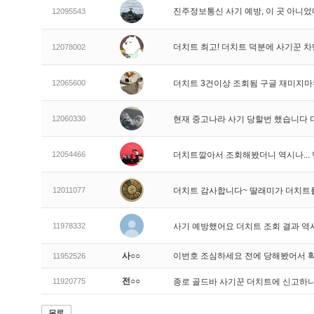
진주정보통신 사기 예방, 이 곳 아니었
12095543
더치트 최고! 더치트 덕분에 사기꾼 차
12078002
12065600
더치트 3건이상 조회됨 구글 재미지
12060330
현재 중고나라 사기 당할번 했습니다
12054466
더치트깔아서 조회해봤더니 역시나..
12011077
더치트 감사합니다~ 딸래미가 더치트
11978332
사기 예방했어요 더치트 조회 결과 역
사○○
이번호 조심하세요 전에 당해봤어서 
11952526
전○○
11920775
종로 골드바 사기꾼 더치트에 신고하