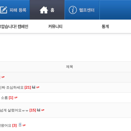
사기 예방했어요!
누적 피해사례 통계
사의 마음 전하기
자유게시판
피해물품명 통계
사기뉴스 브리핑
지역·통신사 통계
사건 사진 자료
은행 일별 피해등록 
사기방지 아이디어
제목
신종사기 주의 정보
]
전문가 칼럼
 진짜 조심하세요
[21]
금융사기 관련 영상
 소름
[1]
원 넘게 살렸어요ㅠㅠ
[15]
락왔어요
[3]