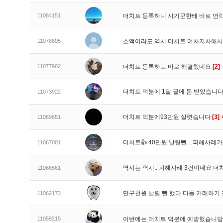
11084151
더치트 등록하니 사기꾼한테 바로 연
11078805
소액이라도 역시 더치트 여차저차해서
11077902
더치트 등록하고 바로 해결했네요
[2]
더치트 덕분에 1달 끝에 돈 받았습니다
11073922
더치트 덕분에93만원 살렷습니다
[3]
11069651
더치트👍 40만원 날릴뻔…피해사례가1
11067001
역시는 역시.. 피해사례 3건이네요 더
11066561
만구천원 날릴 뻔 했다 다들 거래하기
11062173
11059215
이번에는 더치트 덕분에 예방했습니당!!!