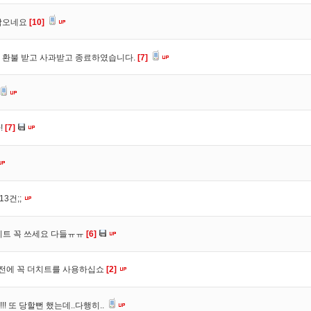
락오네요
[10]
 환불 받고 사과받고 종료하였습니다.
[7]
!
[7]
3건;;
치트 꼭 쓰세요 다들ㅠㅠ
[6]
 전에 꼭 더치트를 사용하십쇼
[2]
 또 당할뻔 했는데..다행히..