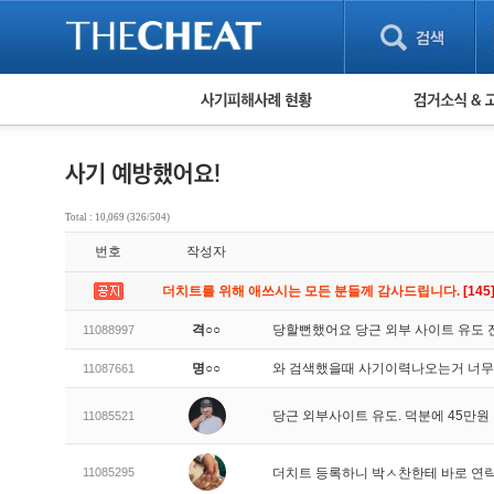
피해사례 현황
검거 소식
직거래 피해사례
고맙습니다! 감
게임 · 비실물 피해사례
스팸 피해사례
암호화폐 피해사례
Total : 10,069 (326/504)
보이스피싱 피해사례
번호
작성자
유해사이트 목록
비공개 피해사례
더치트를 위해 애쓰시는 모든 분들께 감사드립니다.
[145
워킹홀리데이 피해사례
격○○
당할뻔했어요 당근 외부 사이트 유도
11088997
명○○
와 검색했을때 사기이력나오는거 너무
11087661
당근 외부사이트 유도. 덕분에 45만
11085521
11085295
더치트 등록하니 박ㅅ찬한테 바로 연