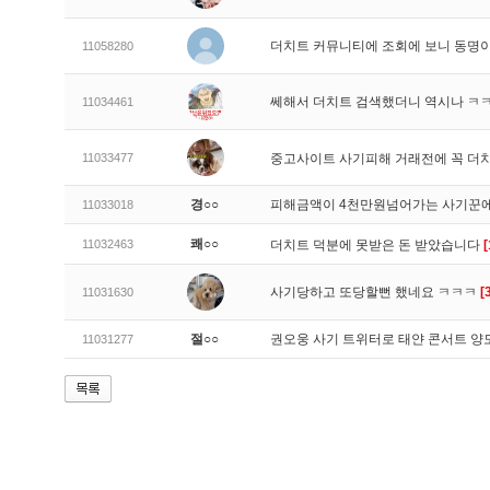
더치트 커뮤니티에 조회에 보니 동명
11058280
쎄해서 더치트 검색했더니 역시나 ㅋ
11034461
11033477
중고사이트 사기피해 거래전에 꼭 더
경○○
피해금액이 4천만원넘어가는 사기꾼
11033018
쾌○○
11032463
더치트 덕분에 못받은 돈 받았습니다
[
사기당하고 또당할뻔 했네요 ㅋㅋㅋ
[
11031630
절○○
권오웅 사기 트위터로 태얀 콘서트 양
11031277