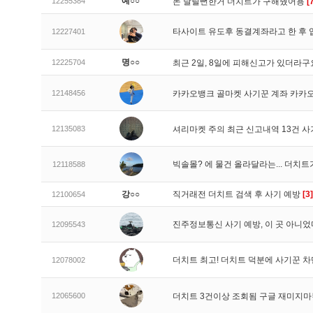
예○○
12255384
돈 날릴뻔한거 더치트가 구해줬어용
[
타사이트 유도후 동결계좌라고 한 후 
12227401
명○○
12225704
최근 2일, 8일에 피해신고가 있더라
12148456
카카오뱅크 골마켓 사기꾼 계좌 카카
12135083
셔리마켓 주의 최근 신고내역 13건 
빅솔몰? 에 물건 올라달라는... 더치
12118588
강○○
직거래전 더치트 검색 후 사기 예방
[3]
12100654
진주정보통신 사기 예방, 이 곳 아니었
12095543
더치트 최고! 더치트 덕분에 사기꾼 차
12078002
12065600
더치트 3건이상 조회됨 구글 재미지