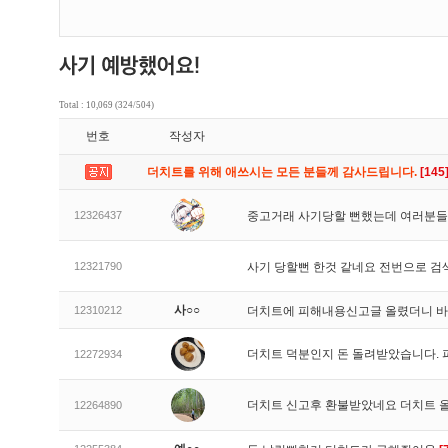
Total : 10,069 (324/504)
번호
작성자
더치트를 위해 애쓰시는 모든 분들께 감사드립니다.
[145
12326437
중고거래 사기당할 뻔했는데 여러분들
12321790
사기 당할뻔 한것 같네요 전번으로 검
사○○
12310212
더치트에 피해내용신고글 올렸더니 
더치트 덕분인지 돈 돌려받았습니다. 
12272934
더치트 신고후 환불받았네요 더치트 
12264890