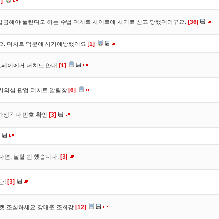
7]
입금해야 풀린다고 하는 수법 더치트 사이트에 사기로 신고 당했더라구요.
[36]
구요. 더치트 덕분에 사기예방했어요
[1]
오페이에서 더치트 안내
[1]
사기의심 팝업 더치트 알림창
[6]
트가생각나 번호 확인
[3]
다면, 날릴 뻔 했습니다.
[3]
단!
[3]
마켓 조심하세요 강대춘 조희강
[12]