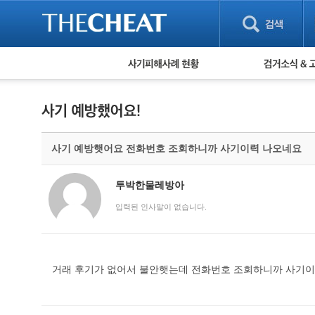
피해사례 현황
검거 소식
직거래 피해사례
고맙습니다! 감
게임 · 비실물 피해사례
스팸 피해사례
암호화폐 피해사례
사기 예방햇어요 전화번호 조회하니까 사기이력 나오네요
보이스피싱 피해사례
유해사이트 목록
비공개 피해사례
투박한물레방아
워킹홀리데이 피해사례
입력된 인사말이 없습니다.
거래 후기가 없어서 불안햇는데 전화번호 조회하니까 사기이력