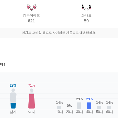
감동이에요
화나요
621
59
더치트 모바일 앱으로 사기피해 자동으로 예방하세요.
.)
29%
71%
29%
29%
14%
14%
14%
0%
남자
여자
10대
20대
30대
40대
50대
60대