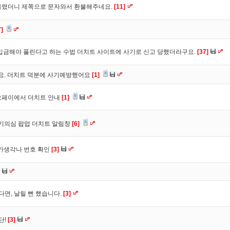
올렸더니 제쪽으로 문자와서 환불해주네요.
[11]
7]
입금해야 풀린다고 하는 수법 더치트 사이트에 사기로 신고 당했더라구요.
[37]
구요. 더치트 덕분에 사기예방했어요
[1]
오페이에서 더치트 안내
[1]
사기의심 팝업 더치트 알림창
[6]
트가생각나 번호 확인
[3]
다면, 날릴 뻔 했습니다.
[3]
단!
[3]