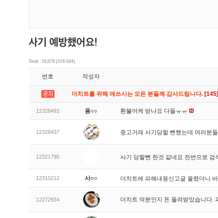
Total : 10,070 (319/504)
번호
작성자
더치트를 위해 애쓰시는 모든 분들께 감사드립니다.
[145
용○○
환불어케 받나요 다들ㅠㅠ
12328493
12326437
중고거래 사기당할 뻔했는데 여러분들
12321790
사기 당할뻔 한것 같네요 전번으로 검
사○○
12310212
더치트에 피해내용신고글 올렸더니 
더치트 덕분인지 돈 돌려받았습니다. 
12272934