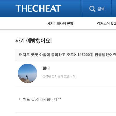
피해사례 현황
검거 소식
직거래 피해사례
고맙습니다! 감
게임 · 비실물 피해사례
스팸 피해사례
암호화폐 피해사례
더치트 굿굿 아침에 등록하고 오후에145000원 환불받았어
보이스피싱 피해사례
유해사이트 목록
비공개 피해사례
환이
워킹홀리데이 피해사례
입력된 인사말이 없습니다.
더치트 굿굿!감사합니다^^