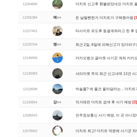
더치트 신고후 환불받았네요 더치트 
12264890
예○○
12255384
돈 날릴뻔한거 더치트가 구해줬어용
[
타사이트 유도후 동결계좌라고 한 후 
12227401
명○○
12225704
최근 2일, 8일에 피해신고가 있더라
12148456
카카오뱅크 골마켓 사기꾼 계좌 카카
12135083
셔리마켓 주의 최근 신고내역 13건 
빅솔몰? 에 물건 올라달라는... 더치
12118588
강○○
직거래전 더치트 검색 후 사기 예방
[3]
12100654
진주정보통신 사기 예방, 이 곳 아니었
12095543
더치트 최고! 더치트 덕분에 사기꾼 차
12078002