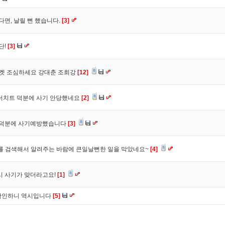
다면, 날릴 뻔 했습니다.
[3]
단!
[3]
마켓 조심하세요 강대춘 조희강
[12]
 더치트 덕분에 사기 안당했네요
[2]
. 덕분에 사기예방했습니다
[3]
를 검색해서 알려주는 바람에 큰일날뻔한 일을 막았네요~
[4]
시 사기가 맞더라고요!
[1]
확인하니 역시입니다
[5]