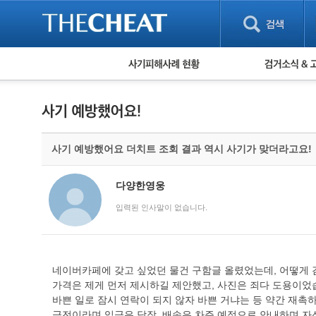
피해사례 현황
검거 소식
직거래 피해사례
고맙습니다! 감
게임 · 비실물 피해사례
스팸 피해사례
암호화폐 피해사례
사기 예방했어요 더치트 조회 결과 역시 사기가 맞더라고요!
보이스피싱 피해사례
유해사이트 목록
비공개 피해사례
다양한영웅
워킹홀리데이 피해사례
입력된 인사말이 없습니다.
네이버카페에 갖고 싶었던 물건 구함글 올렸었는데, 어떻게 검
가격은 제게 먼저 제시하길 제안했고, 사진은 죄다 도용이었
바쁜 일로 잠시 연락이 되지 않자 바쁜 거냐는 등 약간 재촉
급전이라며 입금은 당장, 배송은 차주 예정으로 안내하며 