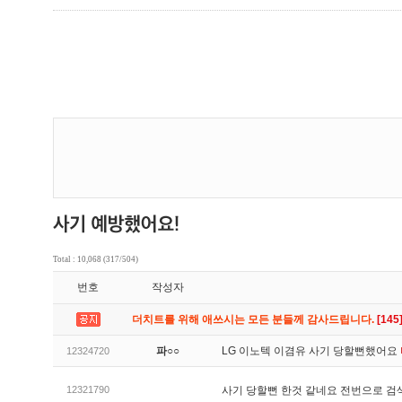
Total : 10,068 (317/504)
번호
작성자
더치트를 위해 애쓰시는 모든 분들께 감사드립니다.
[145
파○○
LG 이노텍 이겸유 사기 당할뻔했어요
12324720
12321790
사기 당할뻔 한것 같네요 전번으로 검