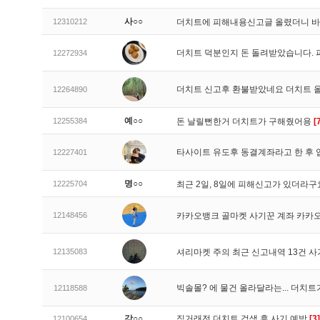
사○○
12310212
더치트에 피해내용신고글 올렸더니 
더치트 덕분인지 돈 돌려받았습니다. 
12272934
더치트 신고후 환불받았네요 더치트 
12264890
예○○
12255384
돈 날릴뻔한거 더치트가 구해줬어용
[
타사이트 유도후 동결계좌라고 한 후 
12227401
명○○
12225704
최근 2일, 8일에 피해신고가 있더라
12148456
카카오뱅크 골마켓 사기꾼 계좌 카카
12135083
셔리마켓 주의 최근 신고내역 13건 
빅솔몰? 에 물건 올라달라는... 더치
12118588
강○○
직거래전 더치트 검색 후 사기 예방
[3]
12100654