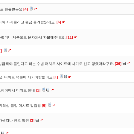
바로 환불받음요
[4]
피해 사례올리고 원금 돌려받았네요.
[6]
올렸더니 제쪽으로 문자와서 환불해주네요.
[11]
7]
입금해야 풀린다고 하는 수법 더치트 사이트에 사기로 신고 당했더라구요.
[36]
구요. 더치트 덕분에 사기예방했어요
[1]
오페이에서 더치트 안내
[1]
사기의심 팝업 더치트 알림창
[6]
트가생각나 번호 확인
[3]