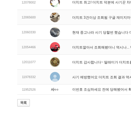
더치트 최고! 더치트 덕분에 사기꾼 차
12078002
12065600
더치트 3건이상 조회됨 구글 재미지
12060330
현재 중고나라 사기 당할번 했습니다
12054466
더치트깔아서 조회해봤더니 역시나..
12011077
더치트 감사합니다~ 딸래미가 더치트
11978332
사기 예방했어요 더치트 조회 결과 역
사○○
이번호 조심하세요 전에 당해봤어서 
11952526