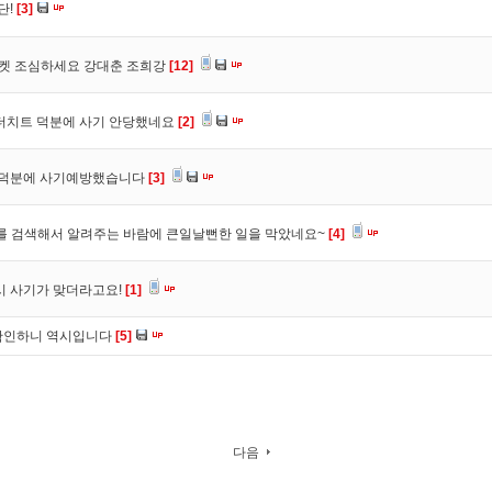
단!
[3]
마켓 조심하세요 강대춘 조희강
[12]
 더치트 덕분에 사기 안당했네요
[2]
. 덕분에 사기예방했습니다
[3]
를 검색해서 알려주는 바람에 큰일날뻔한 일을 막았네요~
[4]
시 사기가 맞더라고요!
[1]
확인하니 역시입니다
[5]
다음