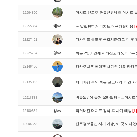
더치트 신고후 환불받았네요 더치트 
12264890
예○○
12255384
돈 날릴뻔한거 더치트가 구해줬어용
[
타사이트 유도후 동결계좌라고 한 후 
12227401
명○○
12225704
최근 2일, 8일에 피해신고가 있더라
12148456
카카오뱅크 골마켓 사기꾼 계좌 카카
12135083
셔리마켓 주의 최근 신고내역 13건 
빅솔몰? 에 물건 올라달라는... 더치
12118588
강○○
직거래전 더치트 검색 후 사기 예방
[3]
12100654
진주정보통신 사기 예방, 이 곳 아니었
12095543