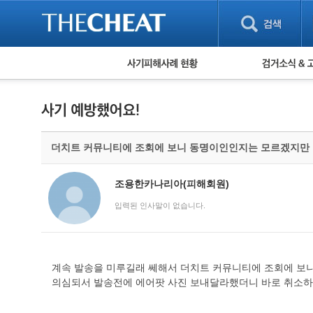
피해사례 현황
검거 소식
직거래 피해사례
고맙습니다! 감
게임 · 비실물 피해사례
스팸 피해사례
암호화폐 피해사례
더치트 커뮤니티에 조회에 보니 동명이인인지는 모르겠지만
보이스피싱 피해사례
유해사이트 목록
비공개 피해사례
조용한카나리아(피해회원)
워킹홀리데이 피해사례
입력된 인사말이 없습니다.
계속 발송을 미루길래 쎄해서 더치트 커뮤니티에 조회에 보
의심되서 발송전에 에어팟 사진 보내달라했더니 바로 취소하