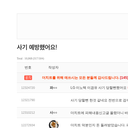
Total : 10,068 (317/504)
번호
작성자
더치트를 위해 애쓰시는 모든 분들께 감사드립니다.
[145
파○○
LG 이노텍 이겸유 사기 당할뻔했어요
12324720
12321790
사기 당할뻔 한것 같네요 전번으로 검
사○○
12310212
더치트에 피해내용신고글 올렸더니 
더치트 덕분인지 돈 돌려받았습니다. 
12272934