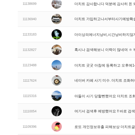
11138699
더치트 감사합니다 덕분에 감사히 돈
더치트 가입하고나서부터사기예방확
11136940
11133183
더이상의에너지낭비,시간낭비하지않게
혹시나 검색해보니 이력이 많네여 ㅎ 
11132827
11123488
더치트 굿굿 아침에 등록하고 오후에1
네이버 카페 사기 미수. 더치트 조화
11117624
11115316
아들이 사기 당할뻔했어요 더치트 조
여기서 검색후 예방했어요 !! 바로 
11110054
11109396
로또 개인정보유출 피해보상 더치트