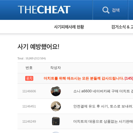
피해사례 현황
검거 소식
직거래 피해사례
고맙습니다! 감
게임 · 비실물 피해사례
스팸 피해사례
암호화폐 피해사례
Total : 10,069 (312/504)
보이스피싱 피해사례
번호
작성자
유해사이트 목록
비공개 피해사례
더치트를 위해 애쓰시는 모든 분들께 감사드립니다.
[145
워킹홀리데이 피해사례
소니 a6600 네이버카페 구매 더치트
11146606
안전결제 유도 후 사기, 토스로 보내
11146451
더치트의 대응으로 상품없는 사기판
11146249