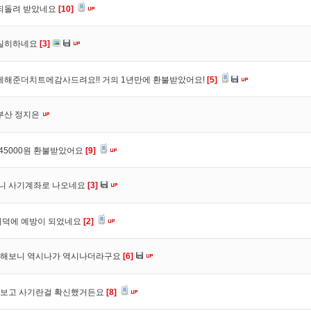
 되돌려 받았네요
[10]
실히하네요
[3]
해준더치트에감사드려요!! 거의 1년만에 환불받았어요!
[5]
부산 정지은
45000원 환불받았어요
[9]
허니 사기계좌로 나오네요
[3]
회덕에 예방이 되었네요
[2]
검색해보니 역시나가 역시나더라구요
[6]
글보고 사기란걸 확신했거든요
[8]