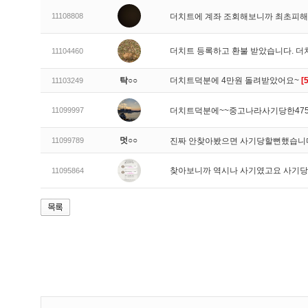
11108808
더치트에 계좌 조회해보니까 최초피해가
더치트 등록하고 환불 받았습니다. 더
11104460
탁○○
더치트덕분에 4만원 돌려받았어요~
[5
11103249
11099997
더치트덕분에~~중고나라사기당한475
멋○○
11099789
진짜 안찾아봤으면 사기당할뻔했습
찾아보니까 역시나 사기였고요 사기
11095864