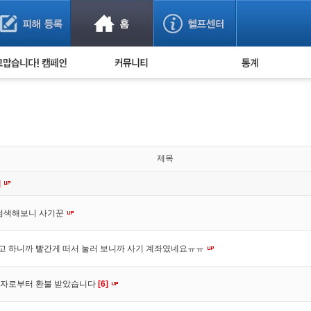
사기 예방했어요!
누적 피해사례 통계
사의 마음 전하기
자유게시판
피해물품명 통계
사기뉴스 브리핑
지역·통신사 통계
사건 사진 자료
은행 일별 피해등록 
사기방지 아이디어
제목
신종사기 주의 정보
]
전문가 칼럼
 검색해보니 사기꾼
금융사기 관련 영상
려고 하니까 빨간게 떠서 눌러 보니까 사기 계좌였네요ㅠㅠ
매자로부터 환불 받았습니다
[6]